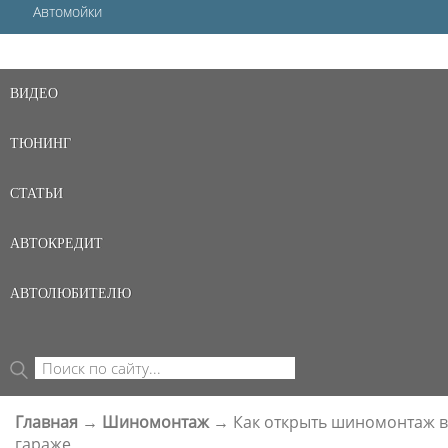
Автомойки
ВИДЕО
ТЮНИНГ
СТАТЬИ
АВТОКРЕДИТ
АВТОЛЮБИТЕЛЮ
Поиск
ФОРМА ПОИСКА
Главная
→
Шиномонтаж
→
Как открыть шиномонтаж в
ВЫ ЗДЕСЬ
гараже