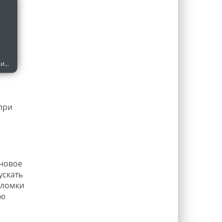
...
при
 новое
ускать
оломки
ую