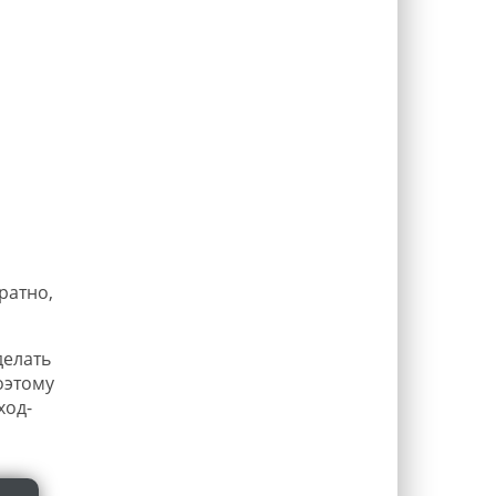
ратно,
делать
оэтому
ход-