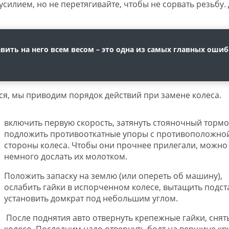
силием, но не перетягивайте, чтобы не сорвать резьбу.
авить на него всем весом – это одна из самых главных оши
я, мы приводим порядок действий при замене колеса.
включить первую скорость, затянуть стояночный тормо
подложить противооткатные упоры с противоположно
стороны колеса. Чтобы они прочнее прилегали, можно
немного дослать их молотком.
Положить запаску на землю (или опереть об машину),
ослабить гайки в испорченном колесе, вытащить подст
установить домкрат под небольшим углом.
После поднятия авто отвернуть крепежные гайки, снят
колесо. Последним надо отвернуть болт на вершине кру