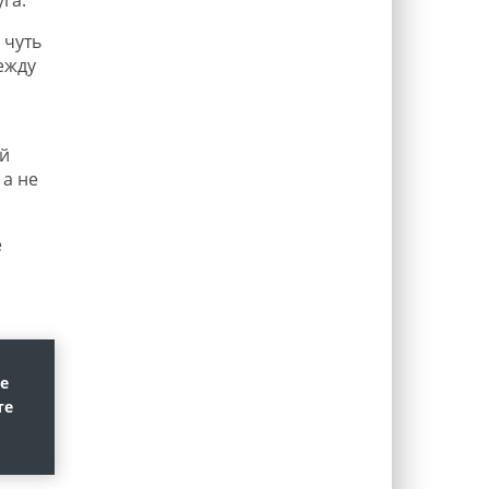
 чуть
ежду
й
 а не
е
е
те