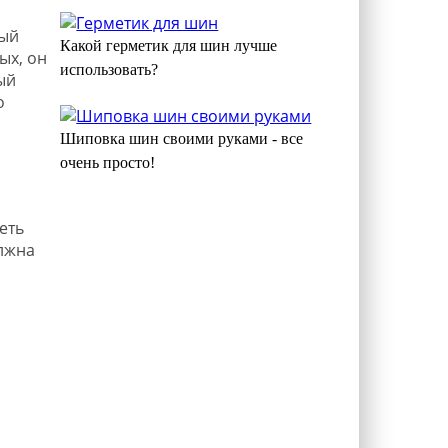
ный
Какой герметик для шин лучше
ых, он
использовать?
ый
о
Шиповка шин своими руками - все
очень просто!
еть
олжна