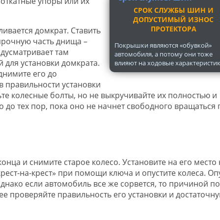
откатные упоры или их
СРОК СЛУЖБЫ ШИН И
ДОПУСТИМЫЙ ИЗНОС
ПРОТЕКТОРА
ливается домкрат. Ставить
прочную часть днища –
Покрышки являются «обувкой»
едусматривает там
автомобиля, а потому они тоже
 для установки домкрата.
влияют на ходовые характеристики
днимите его до
в правильности установки
бьте колесные болты, но не выкручивайте их полностью и
до тех пор, пока оно не начнет свободного вращаться 
конца и снимите старое колесо. Установите на его место
крест-на-крест» при помощи ключа и опустите колеса. Оп
днако если автомобиль все же сорвется, то причиной п
ее проверяйте правильность его установки и достаточн