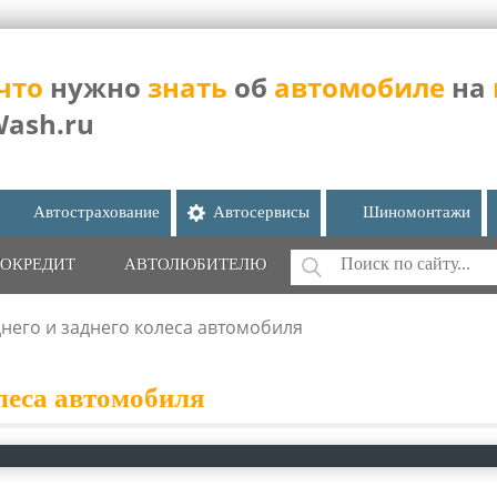
что
нужно
знать
об
автомобиле
на
Wash.ru
Автострахование
Автосервисы
Шиномонтажи
Поиск
ОКРЕДИТ
АВТОЛЮБИТЕЛЮ
ФОРМА ПОИС
него и заднего колеса автомобиля
олеса автомобиля