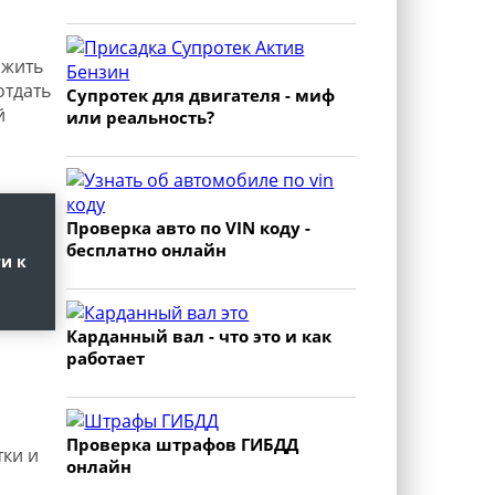
ижить
отдать
Супротек для двигателя - миф
й
или реальность?
Проверка авто по VIN коду -
бесплатно онлайн
и к
Карданный вал - что это и как
работает
Проверка штрафов ГИБДД
тки и
онлайн