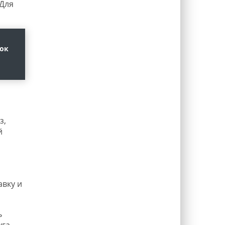
 Для
бок
з,
й
авку и
ь
га.