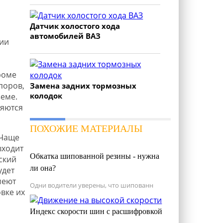
Датчик холостого хода
и
автомобилей ВАЗ
ии
роме
поров,
Замена задних тормозных
колодок
еме.
няются
ПОХОЖИЕ МАТЕРИАЛЫ
 Чаще
входит
Обкатка шипованной резины - нужна
ский
ли она?
удет
меют
Одни водители уверены, что шипованн
вке их
Индекс скорости шин с расшифровкой