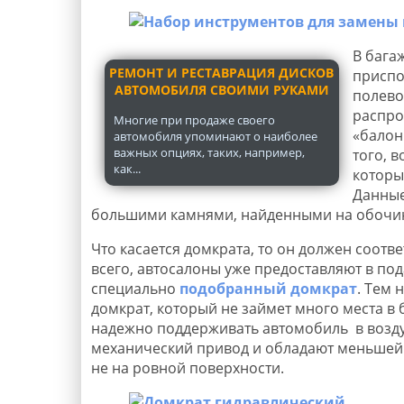
В бага
РЕМОНТ И РЕСТАВРАЦИЯ ДИСКОВ
приспо
АВТОМОБИЛЯ СВОИМИ РУКАМИ
полево
распро
Многие при продаже своего
«балон
автомобиля упоминают о наиболее
важных опциях, таких, например,
того, 
как...
которы
Данные
большими камнями, найденными на обочине
Что касается домкрата, то он должен соотв
всего, автосалоны уже предоставляют в по
специально
подобранный домкрат
. Тем 
домкрат, который не займет много места в 
надежно поддерживать автомобиль в возду
механический привод и обладают меньшей н
не на ровной поверхности.