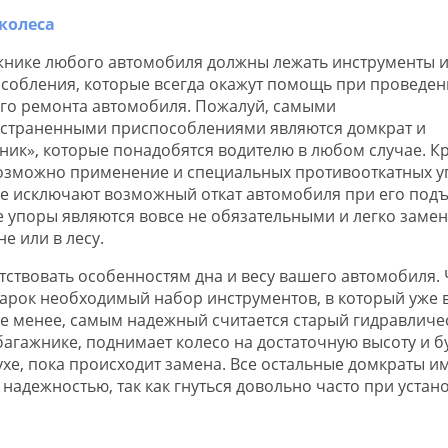
жнике любого автомобиля должны лежать инструменты 
собления, которые всегда окажут помощь при проведен
го ремонта автомобиля. Пожалуй, самыми
страненными приспособлениями являются домкрат и
ник», которые понадобятся водителю в любом случае. К
возможно применение и специальных противооткатных у
е исключают возможный откат автомобиля при его подъ
 упоры являются вовсе не обязательными и легко заме
 или в лесу.
етствовать особенностям дна и весу вашего автомобиля.
дарок необходимый набор инструментов, в который уже 
не менее, самым надежный считается старый гидравличе
багажнике, поднимает колесо на достаточную высоту и б
хе, пока происходит замена. Все остальные домкраты и
адежностью, так как гнуться довольно часто при устано