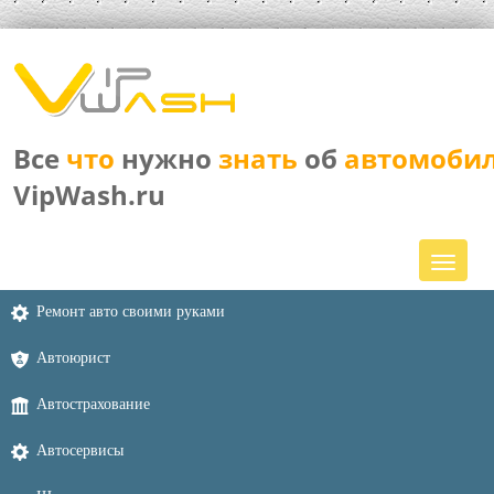
Все
что
нужно
знать
об
автомоби
VipWash.ru
Ремонт авто своими руками
Автоюрист
Автострахование
Автосервисы