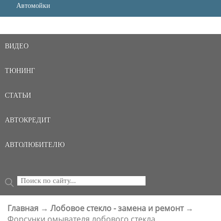
Автомойки
ВИДЕО
ТЮНИНГ
СТАТЬИ
АВТОКРЕДИТ
АВТОЛЮБИТЕЛЮ
Поиск
ФОРМА ПОИСКА
Главная
→
Лобовое стекло - замена и ремонт
→
ВЫ ЗДЕСЬ
Форсунки омывателя лобового стекла