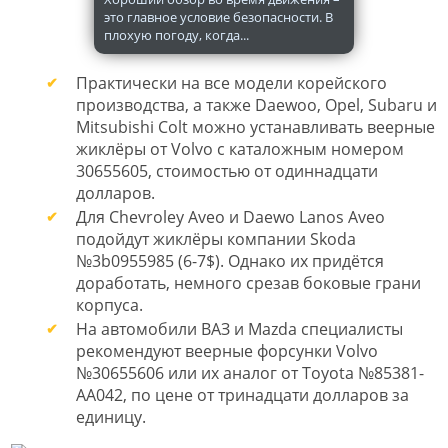
это главное условие безопасности. В
плохую погоду, когда...
Практически на все модели корейского
производства, а также Daewoo, Opel, Subaru и
Mitsubishi Colt можно устанавливать веерные
жиклёры от Volvo с каталожным номером
30655605, стоимостью от одиннадцати
долларов.
Для Chevroley Aveo и Daewo Lanos Aveo
подойдут жиклёры компании Skoda
№3b0955985 (6-7$). Однако их придётся
доработать, немного срезав боковые грани
корпуса.
На автомобили ВАЗ и Mazda специалисты
рекомендуют веерные форсунки Volvo
№30655606 или их аналог от Toyota №85381-
АА042, по цене от тринадцати долларов за
единицу.