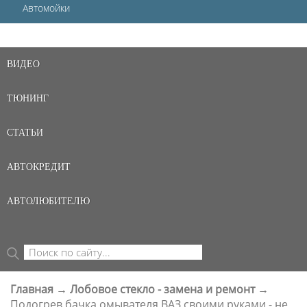
Автомойки
ВИДЕО
ТЮНИНГ
СТАТЬИ
АВТОКРЕДИТ
АВТОЛЮБИТЕЛЮ
Поиск
ФОРМА ПОИСКА
Главная
→
Лобовое стекло - замена и ремонт
→
ВЫ ЗДЕСЬ
Подогрев бачка омывателя ВАЗ своими руками - не