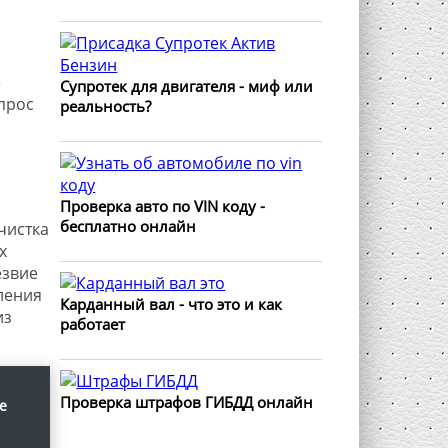
е
Супротек для двигателя - миф или
прос
реальность?
Проверка авто по VIN коду -
бесплатно онлайн
чистка
х
езвие
ления
Карданный вал - что это и как
из
работает
Проверка штрафов ГИБДД онлайн
е