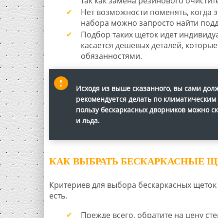
так как замена резинового очистит
Нет возможности поменять, когда э
набора можно запросто найти подде
Подбор таких щеток идет индивиду
касается дешевых деталей, которые
обязанностями.
Исходя из выше сказанного, вы сами дол
рекомендуется делать по климатическим 
пользу бескаркасных дворников можно ск
и льда.
КАК ВЫБРАТЬ БЕСКАРКАСНЫЕ 
Критериев для выбора бескаркасных щеток 
есть.
Прежде всего, обратите на цену сте