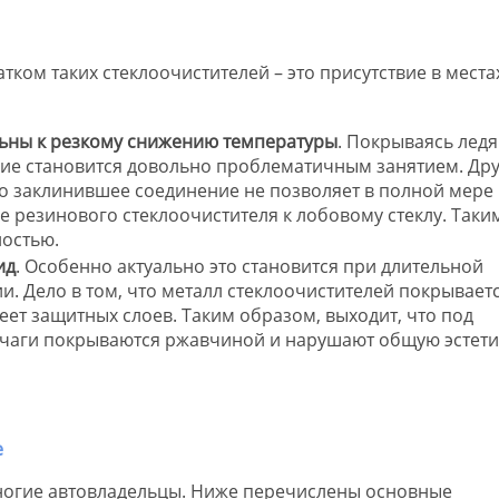
тком таких стеклоочистителей – это присутствие в места
льны к резкому снижению температуры
. Покрываясь лед
ние становится довольно проблематичным занятием. Др
то заклинившее соединение не позволяет в полной мере
 резинового стеклоочистителя к лобовому стеклу. Таки
ностью.
ид
. Особенно актуально это становится при длительной
и. Дело в том, что металл стеклоочистителей покрывает
еет защитных слоев. Таким образом, выходит, что под
ычаги покрываются ржавчиной и нарушают общую эстети
ногие автовладельцы. Ниже перечислены основные