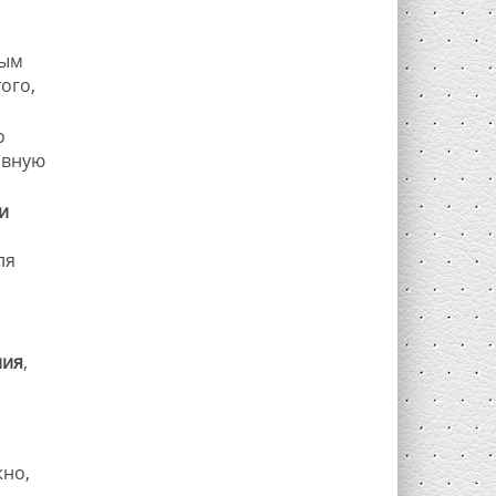
ным
ого,
о
ивную
и
ля
ния
,
жно,