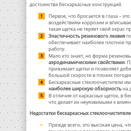
достоинства бескаркасных конструкций.
Первое, что бросается в глаза – э
воздействиям коррозии и вписывае
такая щетка не теряет свой окрас п
Эластичность резинового лезвия
по
обеспечивает наиболее плотное при
работу.
Мало кто знает, но форма резинов
аэродинамическими свойствами
. 
прижимает щетки и позволяет добит
большой скорости в плохих погодн
Бескаркасные стеклоочистители им
наиболее широкую обзорность
на 
В отличие от каркасных щеток, в б
что делает их неуязвимыми к влиян
Недостатки бескаркасных стеклоочистителе
Прежде всего, это высокая цена, ч