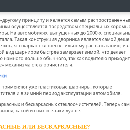
о-другому принципу и является самым распространенны
инки осуществляется посредством специальных коромыс
ы. На автомобилях, выпущенных до 2000-х, специальн
алла. Такая конструкция дворника является самой деше
тить, что каркас склонен к сильному расшатыванию, из-
кой вид шарниров быстрее замерзает зимой, что делает
ю намного дольше обычного, так как водителю приходит
е» механизма стеклоочистителя.
х применяют уже пластиковые шарниры, которые
тителя и в зимний период эксплуатации автомобиля.
аркасных и бескаркасных стеклоочистителей. Теперь са
вывод, какой из них все-таки лучше.
АСНЫЕ ИЛИ БЕСКАРКАСНЫЕ?