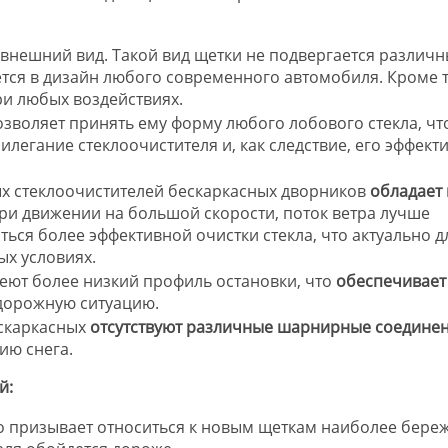
то внешний вид. Такой вид щетки не подвергается различ
тся в дизайн любого современного автомобиля. Кроме т
ри любых воздействиях.
зволяет принять ему форму любого лобового стекла, чт
легание стеклоочистителя и, как следствие, его эффект
ых стеклоочистителей бескаркасных дворников
обладает 
При движении на большой скорости, поток ветра лучше
ься более эффективной очистки стекла, что актуально д
ых условиях.
еют более низкий профиль остановки, что
обеспечивает
дорожную ситуацию.
ескаркасных
отсутствуют различные шарнирные соедине
ию снега.
й:
то призывает относиться к новым щеткам наиболее бере