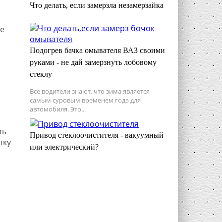
Что делать, если замерзла незамерзайка
ле
Подогрев бачка омывателя ВАЗ своими
руками - не дай замерзнуть лобовому
стеклу
Все водители знают, что зима является
самым суровым временем года для
автомобиля. Это...
ть
Привод стеклоочистителя - вакуумный
тку
или электрический?
о