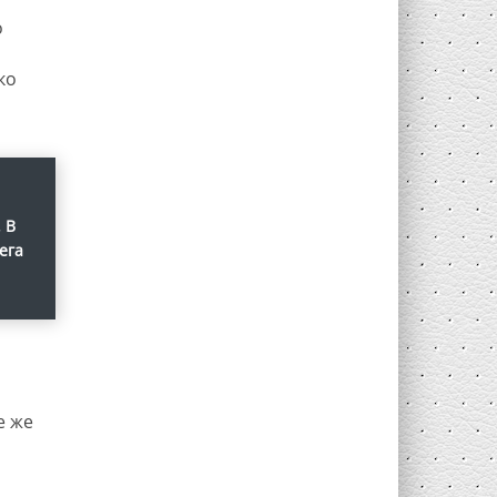
о
ко
 В
ега
е же