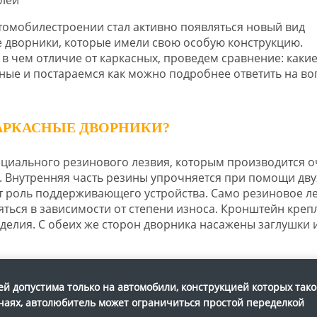
втомобилестроении стал активно появляться новый вид
е дворники, которые имели свою особую конструкцию.
, в чем отличие от каркасных, проведем сравнение: каки
ные и постараемся как можно подробнее ответить на во
АРКАСНЫЕ ДВОРНИКИ?
ециального резинового лезвия, которым производится о
и. Внутренняя часть резины упрочняется при помощи дву
т роль поддерживающего устройства. Само резиновое л
яться в зависимости от степени износа. Кронштейн креп
делия. С обеих же сторон дворника насажены заглушки 
ей допустима только на автомобили, конструкцией которых тако
чаях, автолюбитель может ограничиться простой переделкой