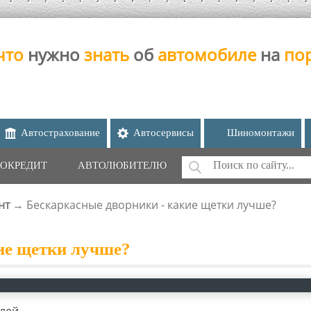
что
нужно
знать
об
автомобиле
на
по
Автострахование
Автосервисы
Шиномонтажи
Поиск
ОКРЕДИТ
АВТОЛЮБИТЕЛЮ
ФОРМА ПОИС
нт
→
Бескаркасные дворники - какие щетки лучше?
ие щетки лучше?