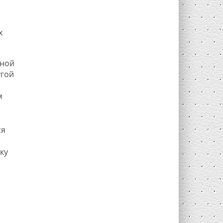
х
яной
угой
м
ся
ку