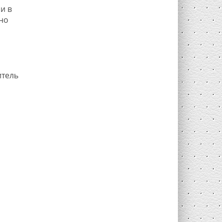
и в
но
итель