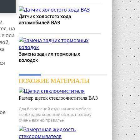
Датчик холостого хода
м.
автомобилей ВАЗ
ел, на
ые оси
вой,
за
Замена задних тормозных
колодок
ся
ПОХОЖИЕ МАТЕРИАЛЫ
Размер щеток стеклоочистителя ВАЗ
Для безопасной езды на автомобиле
мое
необходим хороший обзор, поэтому
очень важно правильн