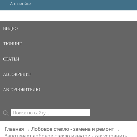
Автомойки
ВИДЕО
ТЮНИНГ
СТАТЬИ
АВТОКРЕДИТ
АВТОЛЮБИТЕЛЮ
Поиск
ФОРМА ПОИСКА
Главная
→
Лобовое стекло - замена и ремонт
→
ВЫ ЗДЕСЬ
Запотевает лобовое стекло изнутри - как устранить