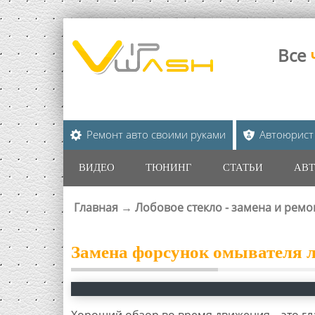
Все
Ремонт авто своими руками
Автоюрист
ВИДЕО
ТЮНИНГ
СТАТЬИ
АВТ
Главная
→
Лобовое стекло - замена и ремо
ВЫ ЗДЕСЬ
Замена форсунок омывателя л
Хороший обзор во время движения – это гла