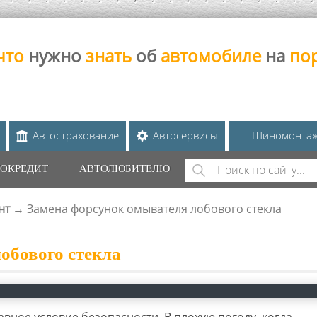
что
нужно
знать
об
автомобиле
на
по
Автострахование
Автосервисы
Шиномонта
Поиск
ОКРЕДИТ
АВТОЛЮБИТЕЛЮ
ФОРМА ПОИС
нт
→
Замена форсунок омывателя лобового стекла
обового стекла
вное условие безопасности. В плохую погоду, когда