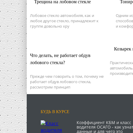
Трещина на лобовом стекле
Тонир
Лобовое стекло автомобиля, как и
Одним из
любое другое стекло, принадлежит к
способов
группе довольно хру
и комфор
Козырек 
Что делать, не работает обдув
лобового стекла?
Практическ
автомобиль,
производите
Прежде чем говорить о том, почему не
работает обдув лобового стекла,
рассмотрим принцип
БУДЬ В КУРСЕ
Коэффициент КБМ и класс
водителя ОСАГО - как узна
данные и для чего это