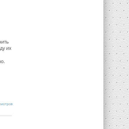
нить
ду их
о.
смотров