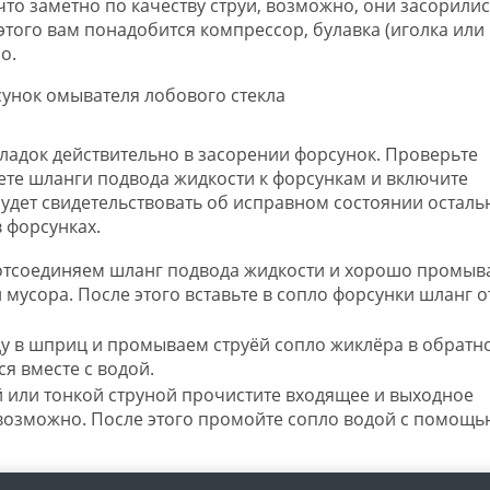
то заметно по качеству струи, возможно, они засорилис
этого вам понадобится компрессор, булавка (иголка или
о.
оладок действительно в засорении форсунок. Проверьте
мете шланги подвода жидкости к форсункам и включите
будет свидетельствовать об исправном состоянии осталь
 форсунках.
 отсоединяем шланг подвода жидкости и хорошо промыв
 мусора. После этого вставьте в сопло форсунки шланг о
ду в шприц и промываем струёй сопло жиклёра в обратн
я вместе с водой.
ой или тонкой струной прочистите входящее и выходное
 возможно. После этого промойте сопло водой с помощь