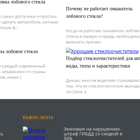
овка лобового стекла
Почему не работает омыватель
 самых доступных и простых
лобового стекла?
 сделать автомобиль уютным
тным &...
Когда не работает омыватель лобово
стекла в первую очередь необходим
выяснить причин
на лобовое стекло
Подбор стеклоочистителей для авт
и каждый современный
виды, типы и характеристики
 независимо от страны-
ля, имеет с
Думаю, многие водители сталкивалис
тем, что их стеклоочистители выходи
из строя, а
ВАЖНО ЗНАТЬ
Экономия на нарушениях -
ть
штраф ГИБДД со скидкой в
50%