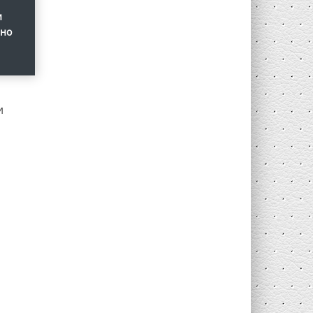
и
ано
и