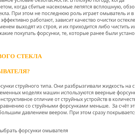
летом, когда сбитые насекомые лепятся всплошную, обзо
екла. При этом не последнюю роль играет омыватель и в
и эффективно работают, зависит качество очистки остекл
менем выходят из строя, и их приходится либо чистить и
какие покупать форсунки, те, которые ранее были устан
ЫВАТЕЛЯ?
сунки струйного типа. Они разбрызгивали жидкость на с
овременных моделях машин используются веерные форсун
нструктивное отличие от струйных устройств в количест
 сравнению со струйными форсунками меньше. За счёт эт
большим давлением веером. При этом сразу покрываетс