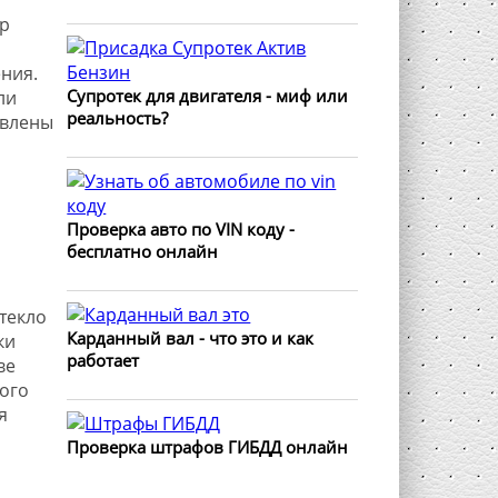
р
ения.
Супротек для двигателя - миф или
ли
реальность?
овлены
Проверка авто по VIN коду -
бесплатно онлайн
текло
Карданный вал - что это и как
ки
работает
ве
ого
я
Проверка штрафов ГИБДД онлайн