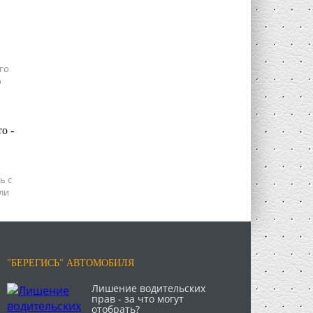
го
о
о -
ь с
ли
"БЕРЕГИСЬ" АВТОМОБИЛЯ
Лишение водительских
прав - за что могут
отобрать?