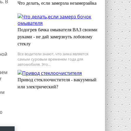
ь. В
Что делать, если замерзла незамерзайка
Подогрев бачка омывателя ВАЗ своими
руками - не дай замерзнуть лобовому
стеклу
ной
Все водители знают, что зима является
самым суровым временем года для
автомобиля. Это...
аем
т
Привод стеклоочистителя - вакуумный
или электрический?
ом
ю