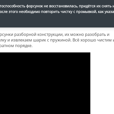
тоспособность форсунок не восстановилась, придётся их снять 
сле этого необходимо повторить чистку с промывкой, как указ
рсунки разборной конструкции, их можно разобрать и
улку и извлекаем шарик с пружиной. Всё хорошо чистим 
ратном порядке.