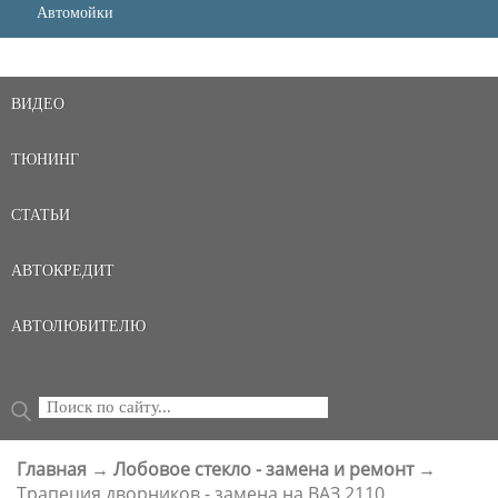
Автомойки
ВИДЕО
ТЮНИНГ
СТАТЬИ
АВТОКРЕДИТ
АВТОЛЮБИТЕЛЮ
Поиск
ФОРМА ПОИСКА
Главная
→
Лобовое стекло - замена и ремонт
→
ВЫ ЗДЕСЬ
Трапеция дворников - замена на ВАЗ 2110