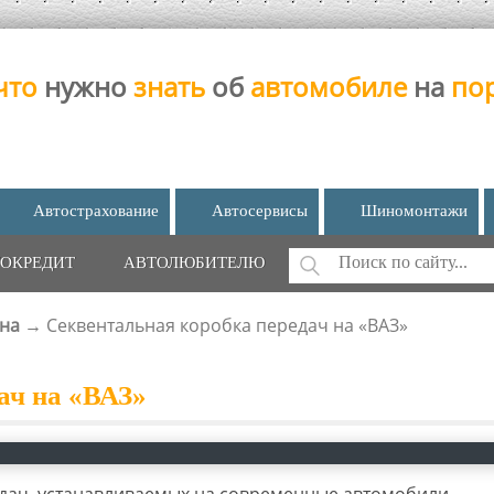
что
нужно
знать
об
автомобиле
на
по
Автострахование
Автосервисы
Шиномонтажи
Поиск
ОКРЕДИТ
АВТОЛЮБИТЕЛЮ
ФОРМА ПОИС
на
→
Секвентальная коробка передач на «ВАЗ»
ач на «ВАЗ»
дач, устанавливаемых на современные автомобили,