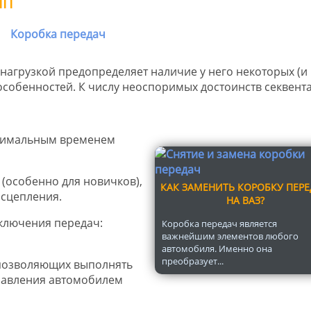
ПП
агрузкой предопределяет наличие у него некоторых (и
особенностей. К числу неоспоримых достоинств секвент
нимальным временем
(особенно для новичков),
КАК ЗАМЕНИТЬ КОРОБКУ ПЕР
 сцепления.
НА ВАЗ?
ключения передач:
Коробка передач является
важнейшим элементов любого
автомобиля. Именно она
преобразует...
 позволяющих выполнять
равления автомобилем