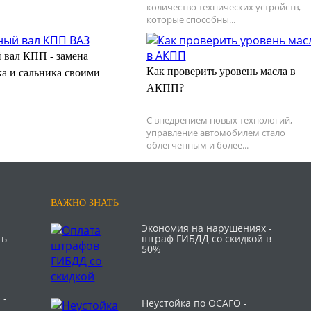
количество технических устройств,
которые способны...
 вал КПП - замена
Как проверить уровень масла в
а и сальника своими
АКПП?
С внедрением новых технологий,
управление автомобилем стало
облегченным и более...
ВАЖНО ЗНАТЬ
Экономия на нарушениях -
ть
штраф ГИБДД со скидкой в
50%
 -
Неустойка по ОСАГО -