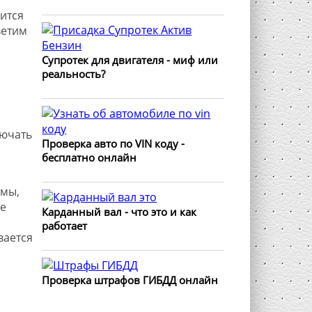
ится
ветим
Супротек для двигателя - миф или
реальность?
лючать
Проверка авто по VIN коду -
бесплатно онлайн
рмы,
е
Карданный вал - что это и как
работает
вается
Проверка штрафов ГИБДД онлайн