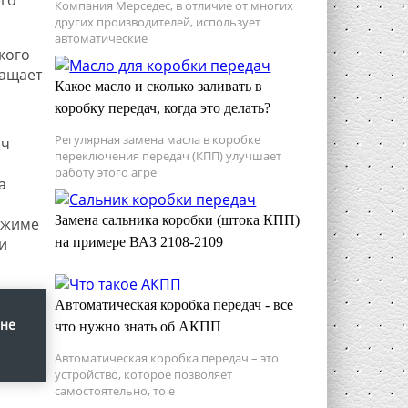
Компания Мерседес, в отличие от многих
других производителей, использует
автоматические
кого
ращает
Какое масло и сколько заливать в
коробку передач, когда это делать?
Регулярная замена масла в коробке
ач
переключения передач (КПП) улучшает
и
работу этого агре
а
Замена сальника коробки (штока КПП)
ежиме
и
на примере ВАЗ 2108-2109
Автоматическая коробка передач - все
 не
что нужно знать об АКПП
Автоматическая коробка передач – это
устройство, которое позволяет
самостоятельно, то е