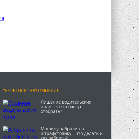
"БЕРЕГИСЬ" АВТОМОБИЛЯ
Лишение водительских
прав - за что могут
отобрать?
Машину забрали на
штрафстоянку - что делать и
как забрать?