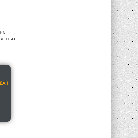
 не
альных
ЕДАЧ