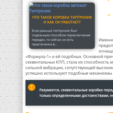
ЧТО ТАКОЕ КОРОБКА ТИПТРОНИК
И КАК ОН РАБОТАЕТ?
Если раньше типтроник был
отдельным способом переключения
Именно
передач, то сейчас он есть
практически в...
предоп
оснаща
«Формула-1» и ей подобных. Основной при
секвентальных КПП, стала их способность
сильной вибрации, сопутствующей высоким
успешно используют подобные механизмы 
Разумеется, секвентальные коробки пер
только определенными достоинствами, н