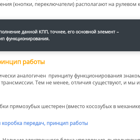
ения (кнопки, переключатели) располагают на рулевом 
полнение данной КПП, точнее, его основной элемент –
цип функционирования.
принцип работы
тически аналогичен принципу функционирования знако
рансмиссии. Тем не менее, отличия существуют, и мы и
бки прямозубых шестерен (вместо косозубых в механике
Наличие электронного блока управления, выполняюще