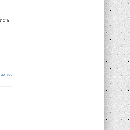
листы
смотров