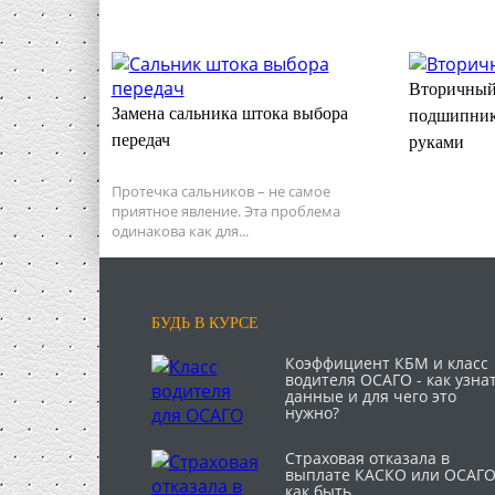
Вторичный
Замена сальника штока выбора
подшипник
передач
руками
Протечка сальников – не самое
приятное явление. Эта проблема
одинакова как для...
БУДЬ В КУРСЕ
Коэффициент КБМ и класс
водителя ОСАГО - как узна
данные и для чего это
нужно?
Страховая отказала в
выплате КАСКО или ОСАГО
как быть