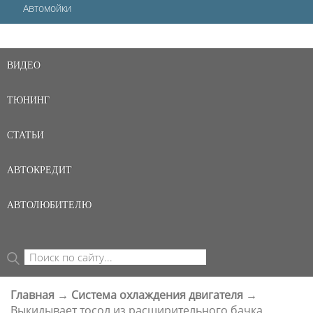
Автомойки
ВИДЕО
ТЮНИНГ
СТАТЬИ
АВТОКРЕДИТ
АВТОЛЮБИТЕЛЮ
Поиск
ФОРМА ПОИСКА
Главная
→
Система охлаждения двигателя
→
ВЫ ЗДЕСЬ
Выкидывает тосол из расширительного бачка