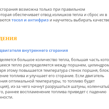
 сгорания возможна только при правильном
орая обеспечивает отвод излишков тепла и сброс их в
чаются
тосол и антифриз
и научитесь выбирать качеств
ЖДЕНИЯ
деляется большое количество тепла, большая часть кот
вшееся тепло распределяется между поршнем, цилиндром
даря этому повышается температура стенок поршня, блок
ние топлива и улучшает его сгорание. Если двигатель
ния оптимальной температуры, то топливо будет
ия), из-за чего начнут разрушаться шатуны, коленчатый
го, раннее воспламенение топлива приведет с падению
чности.