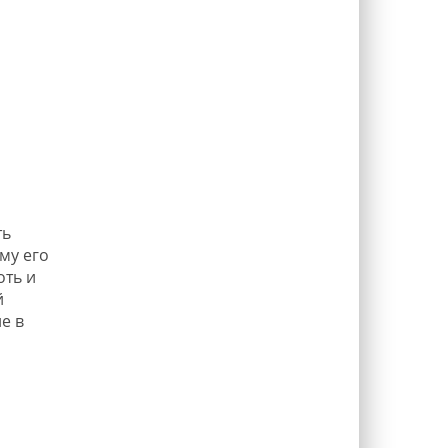
ть
му его
оть и
й
е в