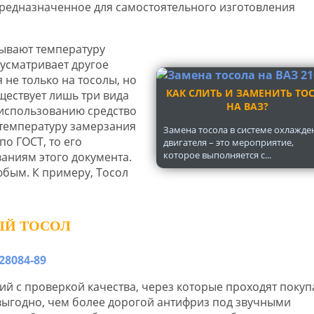
предназначенное для самостоятельного изготовления
зывают температуру
усматривает другое
 не только на тосолы, но
КАК СЛИТЬ И ЗАМЕНИТЬ ТО
ществует лишь три вида
НА ВАЗ?
 использованию средство
 температуру замерзания
Замена тосола в системе охлажде
по ГОСТ, то его
двигателя – это мероприятие,
которое выполняется с...
аниям этого документа.
юбым. К примеру, Тосол
ЫЙ ТОСОЛ
ний с проверкой качества, через которые проходят покуп
выгодно, чем более дорогой антифриз под звучными