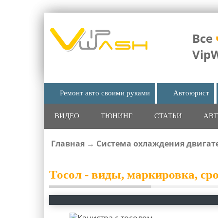
Все
Vip
Ремонт авто своими руками
Автоюрист
ВИДЕО
ТЮНИНГ
СТАТЬИ
АВТ
Главная
→
Система охлаждения двигат
ВЫ ЗДЕСЬ
Тосол - виды, маркировка, ср