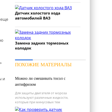
Датчик холостого хода
автомобилей ВАЗ
 еще
ую
Замена задних тормозных
колодок
ь
ПОХОЖИЕ МАТЕРИАЛЫ
ы и
Можно ли смешивать тосол с
антифризом
Для защиты двигателя от мороза
используют различные жидкости,
которые при минусовых тем