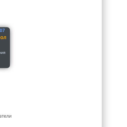
СОЛ
ния
атели