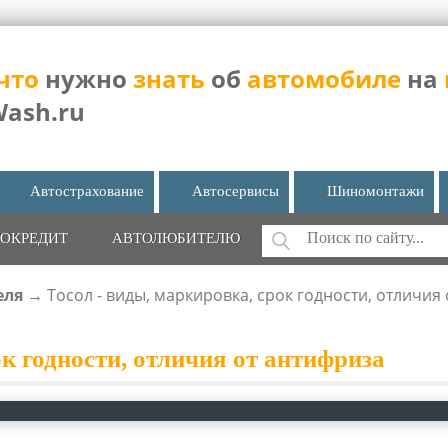
что
нужно
знать
об
автомобиле
на
Wash.ru
Автострахование
Автосервисы
Шиномонтажи
Поиск
ОКРЕДИТ
АВТОЛЮБИТЕЛЮ
ФОРМА ПОИС
еля
→
Тосол - виды, маркировка, срок годности, отличия
ок годности, отличия от антифриза