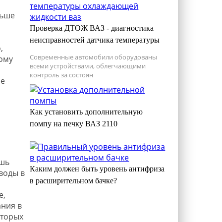
ньше
Проверка ДТОЖ ВАЗ - диагностика
неисправностей датчика температуры
,
Современные автомобили оборудованы
ому
всеми устройствами, облегчающими
контроль за состоян
ие
Как установить дополнительную
помпу на печку ВАЗ 2110
ишь
Каким должен быть уровень антифриза
воды в
в расширительном бачке?
е,
ания в
оторых