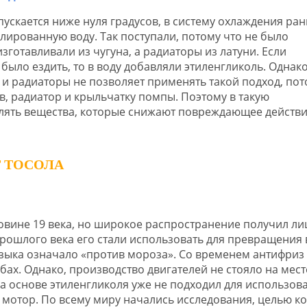
опускается ниже нуля градусов, в систему охлаждения ра
ллированную воду. Так поступали, потому что не было
готавливали из чугуна, а радиаторы из латуни. Если
ыло ездить, то в воду добавляли этиленгликоль. Однако
и радиаторы не позволяет применять такой подход, пот
в, радиатор и крыльчатку помпы. Поэтому в такую
ять вещества, которые снижают повреждающее действ
 ТОСОЛА
овине 19 века, но широкое распространение получил л
прошлого века его стали использовать для превращения 
 языка означало «против мороза». Со временем антифриз
х. Однако, производство двигателей не стояло на мест
а основе этиленгликоля уже не подходил для использов
 мотор. По всему миру начались исследования, целью к