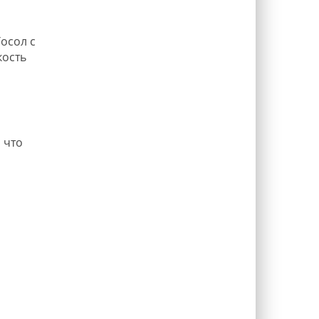
Тосол с
кость
 что