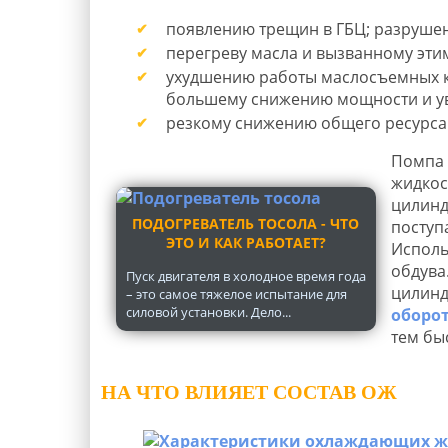
появлению трещин в ГБЦ; разруше
перегреву масла и вызванному эти
ухудшению работы маслосъемных к
большему снижению мощности и ув
резкому снижению общего ресурса 
Помпа 
жидкос
цилинд
ПОДОГРЕВАТЕЛЬ ТОСОЛА - ЧТО
поступ
ЭТО И КАК РАБОТАЕТ?
Исполь
обдува
Пуск двигателя в холодное время года
цилинд
– это самое тяжелое испытание для
силовой установки. Дело...
оборо
тем бы
НА ЧТО ВЛИЯЕТ СОСТАВ ОЖ