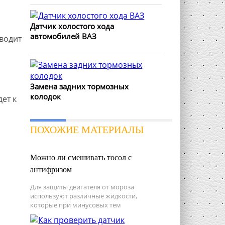
Датчик холостого хода
автомобилей ВАЗ
водит
Замена задних тормозных
колодок
ет к
ПОХОЖИЕ МАТЕРИАЛЫ
Можно ли смешивать тосол с
антифризом
Для защиты двигателя от мороза
используют различные жидкости,
которые при минусовых тем