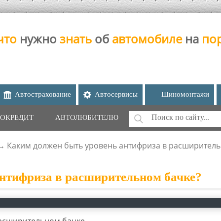
что
нужно
знать
об
автомобиле
на
по
Автострахование
Автосервисы
Шиномонтажи
Поиск
ОКРЕДИТ
АВТОЛЮБИТЕЛЮ
ФОРМА ПОИС
→
Каким должен быть уровень антифриза в расширитель
нтифриза в расширительном бачке?