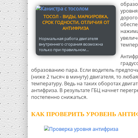
образо
уровня
ТОСОЛ - ВИДЫ, МАРКИРОВКА,
дорого
СРОК ГОДНОСТИ, ОТЛИЧИЯ ОТ
обеспе
АНТИФРИЗА
нажима
увелич
Нормальная работа двигателя
внутреннего сгорания возможна
темпер
только при правильном...
Антифр
градус
образованию пара. Если водитель предпочи
(ниже 2 тысяч в минуту) двигателя, то люба
температуру. Ведь на таких оборотах двиг
антифриза. В результате ГБЦ начнет перегре
постепенно снижаться.
КАК ПРОВЕРИТЬ УРОВЕНЬ АНТИ