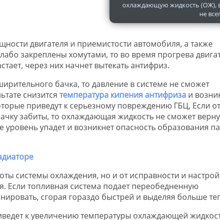
охлаждающую жидкость (ОЖ), 
не всег
ности двигателя и приемистости автомобиля, а также
лабо закреплены хомутами, то во время прогрева двигат
стает, через них начнет вытекать антифриз.
ирительного бачка, то давление в системе не сможет
льтате снизится
температура кипения антифриза
и возни
торые приведут к серьезному повреждению ГБЦ, Если о
чку забиты, то охлаждающая жидкость не сможет верну
тате уровень упадет и возникнет опасность образования п
оты системы охлаждения, но и от исправности и настрой
я. Если топливная система подает переобедненную
нировать, сгорая гораздо быстрей и выделяя больше те
иведет к увеличению температуры охлаждающей жидкост