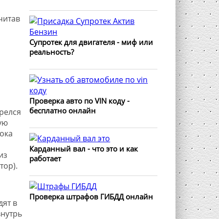
читав
Супротек для двигателя - миф или
реальность?
Проверка авто по VIN коду -
бесплатно онлайн
грелся
ую
лока
Карданный вал - что это и как
из
работает
тор).
Проверка штрафов ГИБДД онлайн
ят в
внутрь