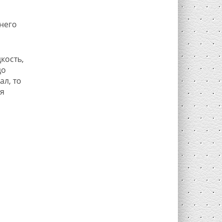
него
кость,
до
л, то
я