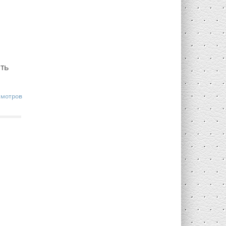
ть
смотров