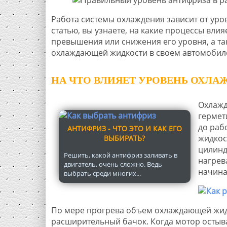
Работа системы охлаждения зависит от уро
статью, вы узнаете, на какие процессы влия
превышения или снижения его уровня, а т
охлаждающей жидкости в своем автомобил
НА ЧТО ВЛИЯЕТ УРОВЕНЬ ОХЛ
Охлажд
гермет
до раб
АНТИФРИЗ - ЧТО ЭТО И КАК ЕГО
жидкос
ВЫБИРАТЬ?
цилинд
Решить, какой антифриз заливать в
нагрев
двигатель, очень сложно. Ведь
начина
выбрать среди многих...
По мере прогрева объем охлаждающей жидко
расширительный бачок. Когда мотор остыва