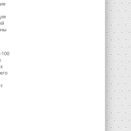
ние
для
ей
ены
-100
к
х
 его
ет