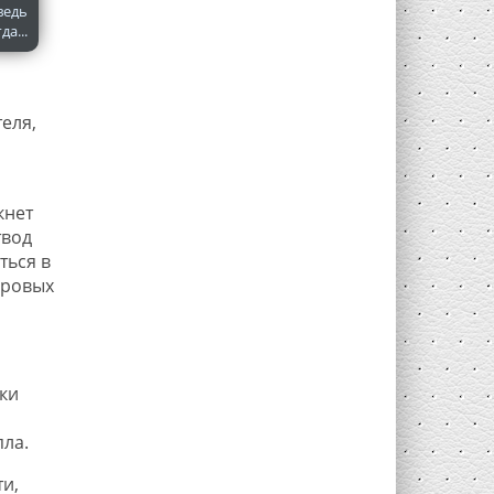
ведь
да...
еля,
кнет
твод
ться в
аровых
ки
пла.
и,