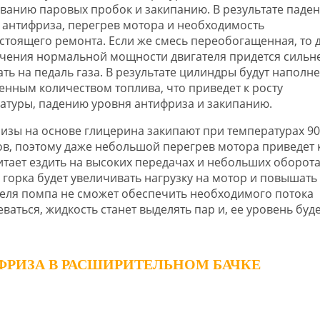
ванию паровых пробок и закипанию. В результате паде
 антифриза, перегрев мотора и необходимость
стоящего ремонта. Если же смесь переобогащенная, то 
чения нормальной мощности двигателя придется сильн
ть на педаль газа. В результате цилиндры будут наполн
енным количеством топлива, что приведет к росту
атуры, падению уровня антифриза и закипанию.
изы на основе глицерина закипают при температурах 90
ов, поэтому даже небольшой перегрев мотора приведет 
тает ездить на высоких передачах и небольших оборота
я горка будет увеличивать нагрузку на мотор и повышать
ателя помпа не сможет обеспечить необходимого потока
ваться, жидкость станет выделять пар и, ее уровень буд
ФРИЗА В РАСШИРИТЕЛЬНОМ БАЧКЕ