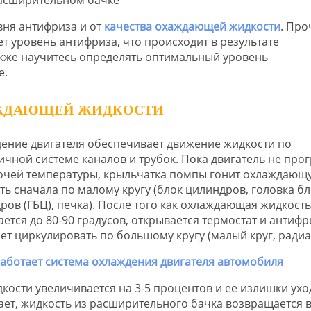
вня антифриза и от
качества охаждающей жидкости
. Про
ет уровень антифриза, что происходит в результате
акже научитесь определять оптимальный уровень
е.
АЖДАЮЩЕЙ ЖИДКОСТИ
ение двигателя обеспечивает движение жидкости по
ичной системе каналов и трубок. Пока двигатель не про
очей температуры, крыльчатка помпы гонит охлаждающ
ть сначала по малому кругу (блок цилиндров, головка б
ров (ГБЦ), печка). После того как охлаждающая жидкость
ается до 80-90 градусов, открывается термостат и антифр
ет циркулировать по большому кругу (малый круг, радиа
сти увеличивается на 3-5 процентов и ее излишки уход
ет, жидкость из расширительного бачка возвращается 