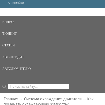
Автомойки
ВИДЕО
ТЮНИНГ
СТАТЬИ
АВТОКРЕДИТ
АВТОЛЮБИТЕЛЮ
Поиск
ФОРМА ПОИСКА
Главная
→
Система охлаждения двигателя
→
Как
ВЫ ЗДЕСЬ
поменять охлаждающую жидкость?