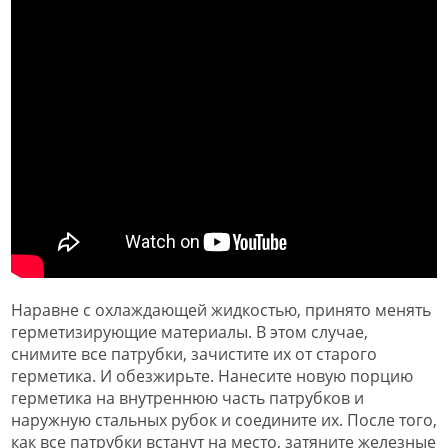
Наравне с охлаждающей жидкостью, принято менять
герметизирующие материалы. В этом случае,
снимите все патрубки, зачистите их от старого
герметика. И обезжирьте. Нанесите новую порцию
герметика на внутреннюю часть патрубков и
наружную стальных рубок и соедините их. После того,
как все патрубки встанут на место, затяните железные