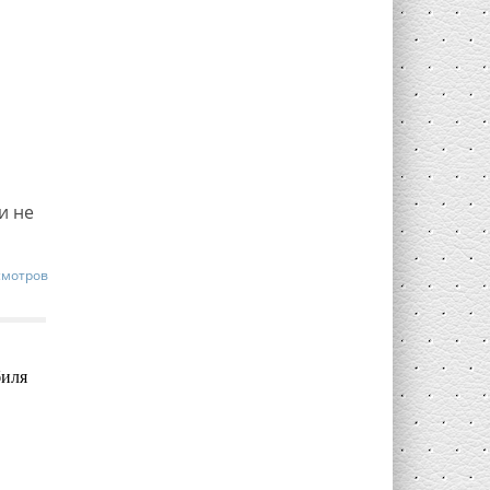
и не
смотров
биля