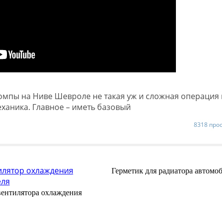
помпы на Ниве Шевроле не такая уж и сложная операция 
еханика. Главное – иметь базовый
8318 про
Герметик для радиатора автомо
вентилятора охлаждения