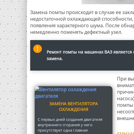
Замена помпы происходит в случае ее закл
недостаточной охлаждающей способности, 
появления характерного шума. После обн
немедленно поменять дефектный узел.
Ремонт помпы на машинах ВАЗ является о
замена.
При вы
внимат
причин
насоса
ЗАМЕНА ВЕНТИЛЯТОРА
помпы 
ОХЛАЖДЕНИЯ
несоот
внешне
С первых дней создания двигателя
внутреннего сгорания у него
присутствует одна главная