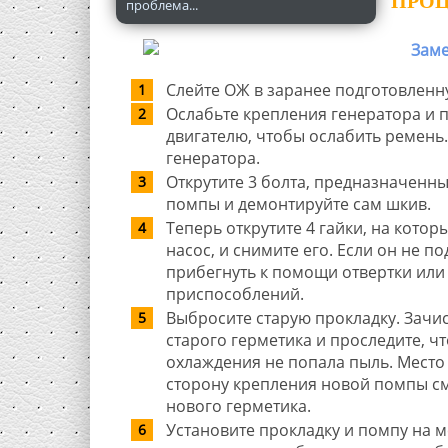
ПРОЦ
проблема...
Слейте ОЖ в заранее подготовленну
Ослабьте крепления генератора и п
двигателю, чтобы ослабить ремень
генератора.
Открутите 3 болта, предназначенн
помпы и демонтируйте сам шкив.
Теперь открутите 4 гайки, на котор
насос, и снимите его. Если он не п
прибегнуть к помощи отвертки или
приспособлений.
Выбросите старую прокладку. Зачис
старого герметика и проследите, ч
охлаждения не попала пыль. Место 
сторону крепления новой помпы с
нового герметика.
Установите прокладку и помпу на ме