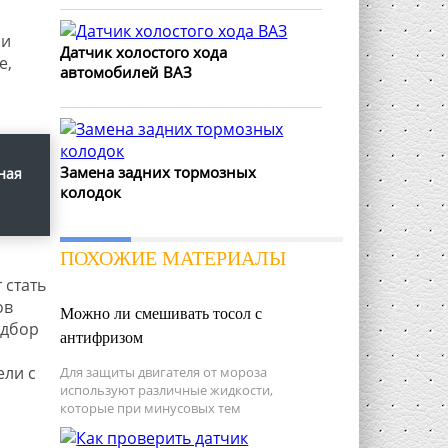
ли
Датчик холостого хода
е,
автомобилей ВАЗ
Замена задних тормозных
ная
колодок
ПОХОЖИЕ МАТЕРИАЛЫ
 стать
ов
Можно ли смешивать тосол с
одбор
антифризом
ели с
Для защиты двигателя от мороза
используют различные жидкости,
которые при минусовых тем