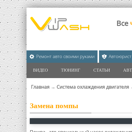
Все
Ремонт авто своими руками
Автоюрист
ВИДЕО
ТЮНИНГ
СТАТЬИ
АВТ
Главная
→
Система охлаждения двигателя
ВЫ ЗДЕСЬ
Замена помпы
Помпа - это специальный насос охлаждения