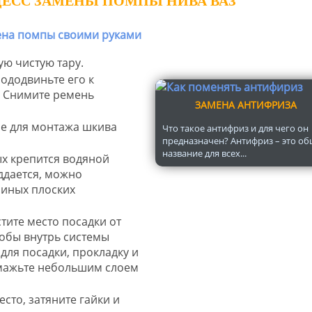
ЕСС ЗАМЕНЫ ПОМПЫ НИВА ВАЗ
ю чистую тару.
ододвиньте его к
. Снимите ремень
ЗАМЕНА АНТИФРИЗА
ые для монтажа шкива
Что такое антифриз и для чего он
предназначен? Антифриз – это о
название для всех...
ых крепится водяной
оддается, можно
 иных плоских
тите место посадки от
тобы внутрь системы
для посадки, прокладку и
мажьте небольшим слоем
сто, затяните гайки и