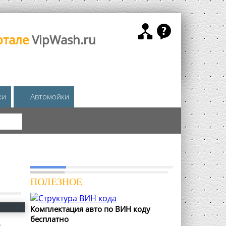
ртале
VipWash.ru
жи
Автомойки
КА
ПОЛЕЗНОЕ
Комплектация авто по ВИН коду
бесплатно
я