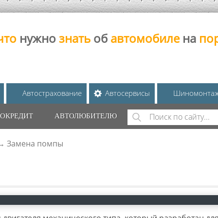
что
нужно
знать
об
автомобиле
на
по
Автострахование
Автосервисы
Шиномонта
Поиск
ОКРЕДИТ
АВТОЛЮБИТЕЛЮ
ФОРМА ПОИС
→
Замена помпы
 двигателя механического типа, который разработан дл