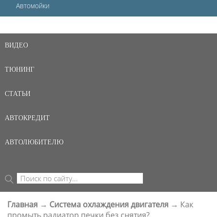
Автомойки
ВИДЕО
ТЮНИНГ
СТАТЬИ
АВТОКРЕДИТ
АВТОЛЮБИТЕЛЮ
Поиск
ФОРМА ПОИСКА
Главная
→
Система охлаждения двигателя
→
Как
ВЫ ЗДЕСЬ
промыть радиатор печки без снятия?