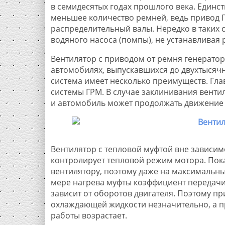
в семидесятых годах прошлого века. Единс
меньшее количество ремней, ведь привод Г
распределительный валы. Нередко в таких
водяного насоса (помпы), не устанавливая
Вентилятор с приводом от ремня генерато
автомобилях, выпускавшихся до двухтысячн
система имеет несколько преимуществ. Глав
системы ГРМ. В случае заклинивания венти
и автомобиль может продолжать движение 
Вентилятор с тепловой муфтой вне зависим
контролирует тепловой режим мотора. Пока
вентилятору, поэтому даже на максимальны
мере нагрева муфты коэффициент передачи 
зависит от оборотов двигателя. Поэтому п
охлаждающей жидкости незначительно, а п
работы возрастает.