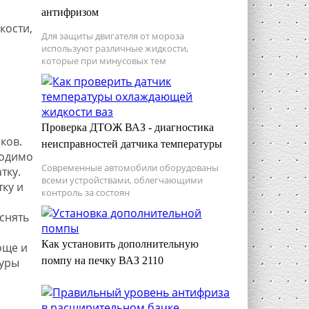
антифризом
кости,
Для защиты двигателя от мороза
используют различные жидкости,
которые при минусовых тем
Проверка ДТОЖ ВАЗ - диагностика
ков.
неисправностей датчика температуры
ходимо
Современные автомобили оборудованы
тку.
всеми устройствами, облегчающими
ку и
контроль за состоян
снять
Как установить дополнительную
още и
помпу на печку ВАЗ 2110
дуры