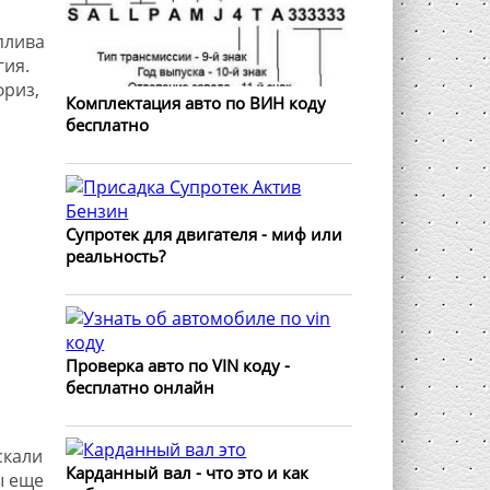
плива
гия.
фриз,
Комплектация авто по ВИН коду
й
бесплатно
Супротек для двигателя - миф или
реальность?
Проверка авто по VIN коду -
бесплатно онлайн
скали
Карданный вал - что это и как
ы еще