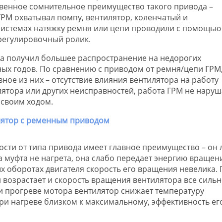
твенное сомнительное преимущество такого привода –
РМ охватывал помпу, вентилятор, коленчатый и
 системах натяжку ремня или цепи проводили с помощью
 регулировочный ролик.
ра получил большее распространение на недорогих
ых годов. По сравнению с приводом от ремня/цепи ГРМ,
ное из них – отсутствие влияния вентилятора на работу
лятора или других неисправностей, работа ГРМ не наруш
своим ходом.
ости от типа привода имеет главное преимущество – он
 муфта не нагрета, она слабо передает энергию вращен
х оборотах двигателя скорость его вращения невелика. 
возрастает и скорость вращения вентилятора все силь
ри прогреве мотора вентилятор снижает температуру
ри нагреве близком к максимальному, эффективность ег