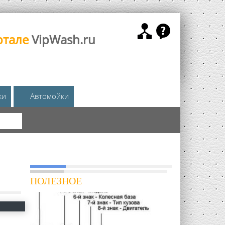
ртале
VipWash.ru
жи
Автомойки
КА
ПОЛЕЗНОЕ