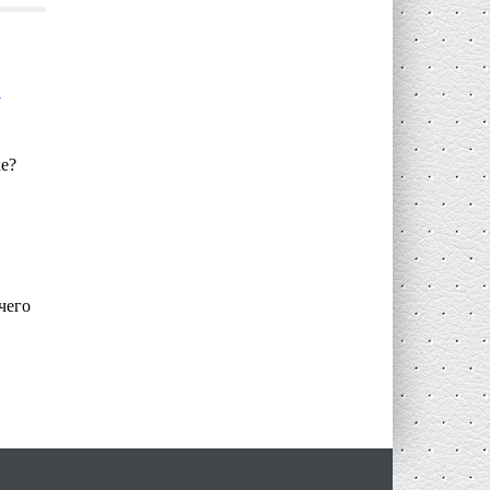
е?
чего