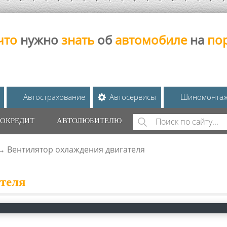
что
нужно
знать
об
автомобиле
на
по
Автострахование
Автосервисы
Шиномонта
Поиск
ОКРЕДИТ
АВТОЛЮБИТЕЛЮ
ФОРМА ПОИС
→
Вентилятор охлаждения двигателя
теля