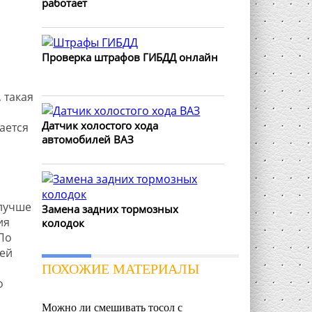
работает
Проверка штрафов ГИБДД онлайн
 такая
Датчик холостого хода
ается
автомобилей ВАЗ
 лучше
Замена задних тормозных
ия
колодок
По
ней
ПОХОЖИЕ МАТЕРИАЛЫ
о
Можно ли смешивать тосол с