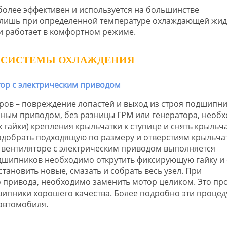
более эффективен и используется на большинстве
 лишь при определенной температуре охлаждающей жид
и работает в комфортном режиме.
А СИСТЕМЫ ОХЛАЖДЕНИЯ
ров – повреждение лопастей и выход из строя подшипни
ным приводом, без разницы ГРМ или генератора, необ
 гайки) крепления крыльчатки к ступице и снять крыльча
одобрать подходящую по размеру и отверстиям крыльчат
а вентиляторе с электрическим приводом выполняется
шипников необходимо открутить фиксирующую гайку и 
становить новые, смазать и собрать весь узел. При
привода, необходимо заменить мотор целиком. Это пр
шипники хорошего качества. Более подробно эти проце
автомобиля.