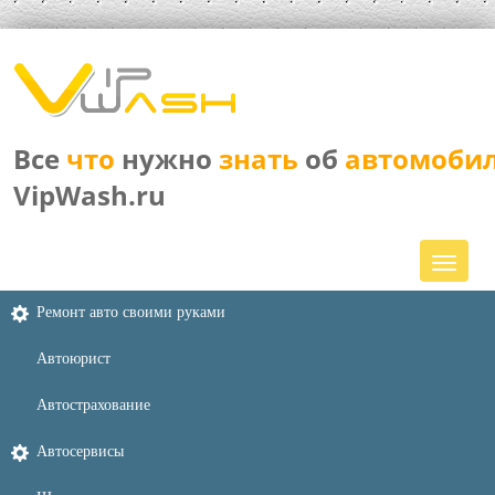
Все
что
нужно
знать
об
автомоби
VipWash.ru
Ремонт авто своими руками
Автоюрист
Автострахование
Автосервисы