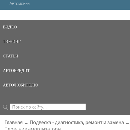
Автомойки
ВИДЕО
ТЮНИНГ
СТАТЬИ
АВТОКРЕДИТ
АВТОЛЮБИТЕЛЮ
Поиск
ФОРМА ПОИСКА
Главная
→
Подвеска - диагностика, ремонт и замена
→
ВЫ ЗДЕСЬ
Передние амортизаторы