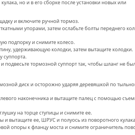
кулака, но и в его сборке после установки новых или
адку и включите ручной тормоз.
ткатными упорами, затем ослабьте болты переднего кол
ую подпорку и снимите колесо.
стину, удерживающую колодки, затем вытащите колодки.
у суппорта.
е и подвесьте тормозной суппорт так, чтобы шланг не бы
мозной диск и осторожно ударяя деревяшкой по тыльно
рулевого наконечника и вытащите палец с помощью съем
лушку на торце ступицы и снимите ее.
ы и вытащите ее, ШРУС и полуось из поворотного кулака
овой опоры к фланцу моста и снимите ограничитель пов