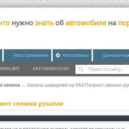
что
нужно
знать
об
автомобиле
на
по
Автострахование
Автосервисы
Шиномонта
Поиск
ОКРЕДИТ
АВТОЛЮБИТЕЛЮ
ФОРМА ПОИС
 и замена
→
Замена шкворней на УАЗ Патриот своими ру
иот своими руками
риот не в последнюю очередь зависят от специальных