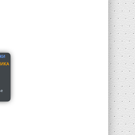
НИКА
ье