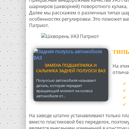
шарниров (шкворней) поворотного кулака,
Далее мы расскажем о различных типах шар
особенностях регулировки. Это поможет ва
Патриот.
ТИП
ЗАМЕНА ПОДШИПНИКА И
На эти
САЛЬНИКА ЗАДНЕЙ ПОЛУОСИ ВАЗ
отлича
Полуосью автомобиля называют
деталь, которая передает
вращающий момент на колеса
автомобиля от...
На заводе штатно устанавливают только п
вместо пластиковой без переделок, поэтом
является внесением изменений в конструк