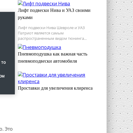
Лифт подвески Нива и УАЗ своими
руками
Лифт подвески Нива Шевроле и УАЗ
Патриот является самым
распространенным видом тюнинга...
Пневмоподушка как важная часть
пневмоподвески автомобиля
 то
ом
Проставки для увеличения клиренса
. Это