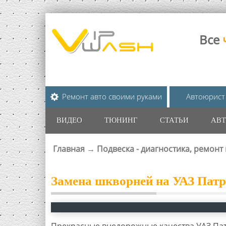
Все
Ремонт авто своими руками
Автоюрист
ВИДЕО
ТЮНИНГ
СТАТЬИ
АВТ
Главная
→
Подвеска - диагностика, ремонт
ВЫ ЗДЕСЬ
Замена шкворней на УАЗ Патр
Прекрасные внедорожные качества УАЗ Пат