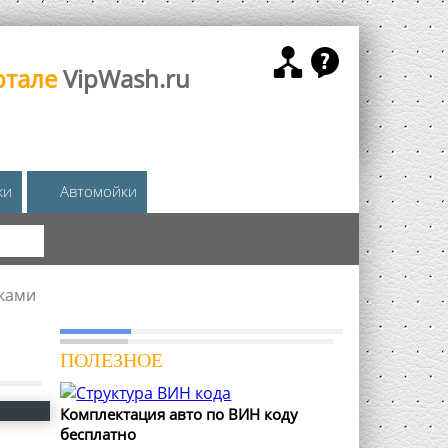
ртале
VipWash.ru
жи
Автомойки
КА
ками
ПОЛЕЗНОЕ
Комплектация авто по ВИН коду
бесплатно