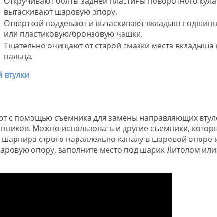
Откручивают болты задней пластины поворотного кула
вытаскивают шаровую опору.
Отверткой поддевают и вытаскивают вкладыш подшип
или пластиковую/бронзовую чашки.
Тщательно очищают от старой смазки места вкладыша 
пальца.
т с помощью съемника для замены направляющих втул
пников. Можно использовать и другие съемники, котор
 шарнира строго параллельно каналу в шаровой опоре 
шаровую опору, заполните место под шарик Литолом или