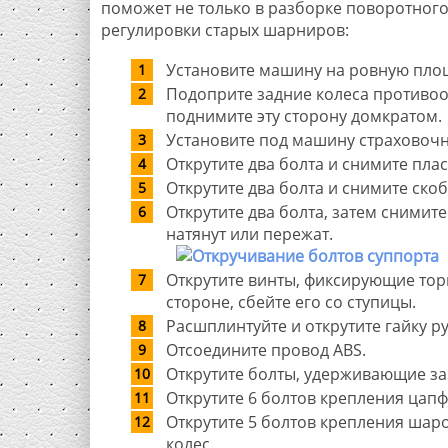
поможет не только в разборке поворотного 
регулировки старых шарниров:
Установите машину на ровную площ
Подоприте задние колеса противоо
поднимите эту сторону домкратом.
Установите под машину страховочн
Открутите два болта и снимите пла
Открутите два болта и снимите скоб
Открутите два болта, затем снимит
натянут или пережат.
Открутите винты, фиксирующие тор
стороне, сбейте его со ступицы.
Расшплинтуйте и открутите гайку 
Отсоедините провод ABS.
Открутите болты, удерживающие заг
Открутите 6 болтов крепления цапф
Открутите 5 болтов крепления шар
колес.