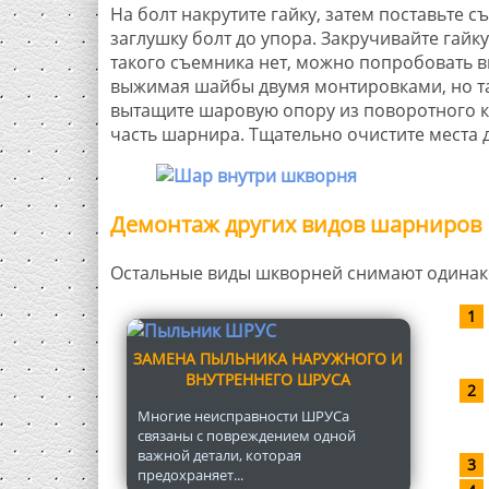
На болт накрутите гайку, затем поставьте 
заглушку болт до упора. Закручивайте гайк
такого съемника нет, можно попробовать 
выжимая шайбы двумя монтировками, но та
вытащите шаровую опору из поворотного к
часть шарнира. Тщательно очистите места д
Демонтаж других видов шарниров
Остальные виды шкворней снимают одинак
ЗАМЕНА ПЫЛЬНИКА НАРУЖНОГО И
ВНУТРЕННЕГО ШРУСА
Многие неисправности ШРУСа
связаны с повреждением одной
важной детали, которая
предохраняет...