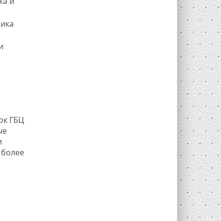
ка и
ника
и
ок ГБЦ
ые
и
 более