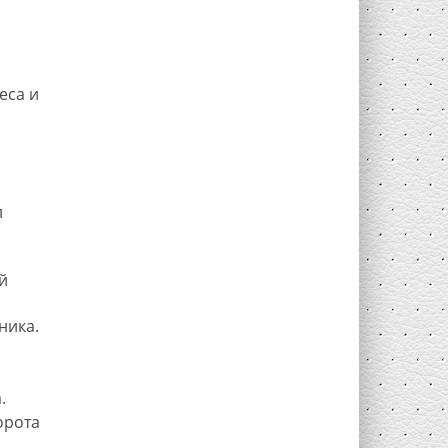
еса и
л
й
ника.
.
орота