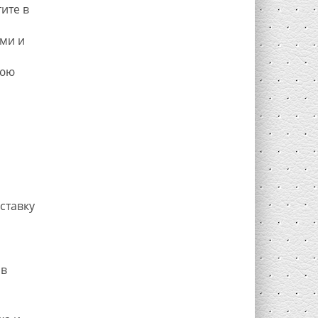
ите в
ми и
нюю
ставку
 в