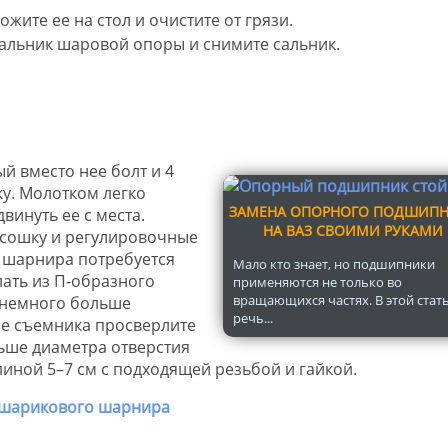
жите ее на стол и очистите от грязи.
сальник шаровой опоры и снимите сальник.
й вместо нее болт и 4
ку. Молотком легко
ЗАМЕНА ОПОРНОГО ПОДШИП
винуть ее с места.
НА ВАЗ СВОИМИ РУКАМИ
 сошку и регулировочные
и шарнира потребуется
Мало кто знает, но подшипники
ать из П-образного
применяются не только во
вращающихся частях. В этой стат
 немного больше
речь...
ре съемника просверлите
льше диаметра отверстия
линой 5–7 см с подходящей резьбой и гайкой.