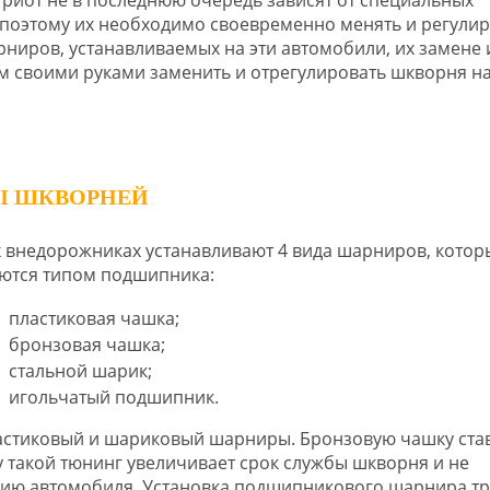
 поэтому их необходимо своевременно менять и регулир
ниров, устанавливаемых на эти автомобили, их замене 
м своими руками заменить и отрегулировать шкворня на
Ы ШКВОРНЕЙ
х внедорожниках устанавливают 4 вида шарниров, котор
ются типом подшипника:
пластиковая чашка;
бронзовая чашка;
стальной шарик;
игольчатый подшипник.
ластиковый и шариковый шарниры. Бронзовую чашку ста
у такой тюнинг увеличивает срок службы шкворня и не
цию автомобиля. Установка подшипникового шарнира тр