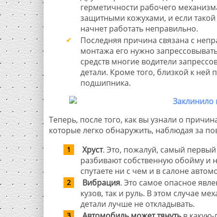
герметичности рабочего механизм
защитными кожухами, и если такой 
начнет работать неправильно.
Последняя причина связана с непр
монтажа его нужно запрессовывать,
средств многие водители запресс
детали. Кроме того, близкой к ней
подшипника.
Теперь, после того, как вы узнали о причи
которые легко обнаружить, наблюдая за по
Хруст
. Это, пожалуй, самый первы
разбивают собственную обойму и на
спутаете ни с чем и в салоне авто
Вибрация
. Это самое опасное явле
кузов, так и руль. В этом случае м
детали лучше не откладывать.
Автомобиль может тянуть
в какую-