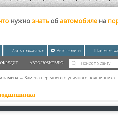
что
нужно
знать
об
автомобиле
на
по
Автострахование
Автосервисы
Шиномонта
Поиск
ОКРЕДИТ
АВТОЛЮБИТЕЛЮ
ФОРМА ПОИС
 и замена
→
Замена переднего ступичного подшипника
 подшипника