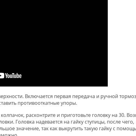
ерхности. Включается первая передача и ручной тормоз
ставить противооткатные упоры.
колпачок, расконтрите и приготовьте головку на 30. Во
ловки. Головка надевается на гайку ступицы, после чего,
льшое значение, так как выкрутить такую гайку с помощ
зможно.