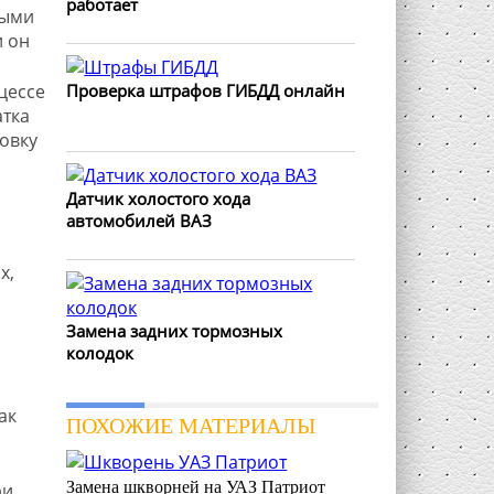
работает
ными
и он
Проверка штрафов ГИБДД онлайн
цессе
атка
овку
Датчик холостого хода
автомобилей ВАЗ
х,
Замена задних тормозных
колодок
ак
ПОХОЖИЕ МАТЕРИАЛЫ
Замена шкворней на УАЗ Патриот
ри