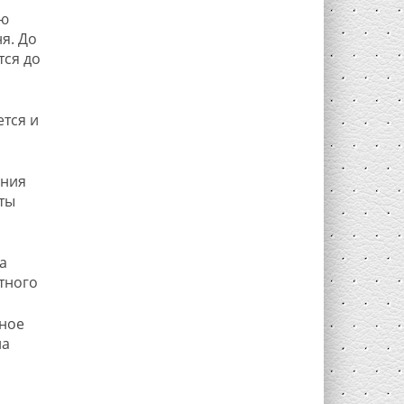
ью
я. До
тся до
ется и
ения
ты
а
тного
ьное
на