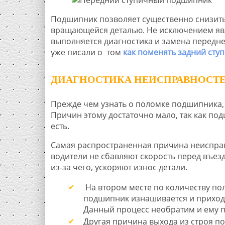
Подшипник позволяет существенно снизить
вращающейся деталью. Не исключением явля
выполняется диагностика и замена передне
уже писали о том
как поменять задний ст
ДИАГНОСТИКА НЕИСПРАВНОСТ
Прежде чем узнать о поломке подшипника, д
Причин этому достаточно мало, так как по
есть.
Самая распространенная причина неисправ
водители не сбавляют скорость перед въез
из-за чего, ускоряют износ детали.
На втором месте по количеству по
подшипник изнашивается и приходит
Данный процесс необратим и ему п
Другая причина выхода из строя п