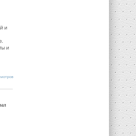
й и
и
е.
ты и
смотров
вал