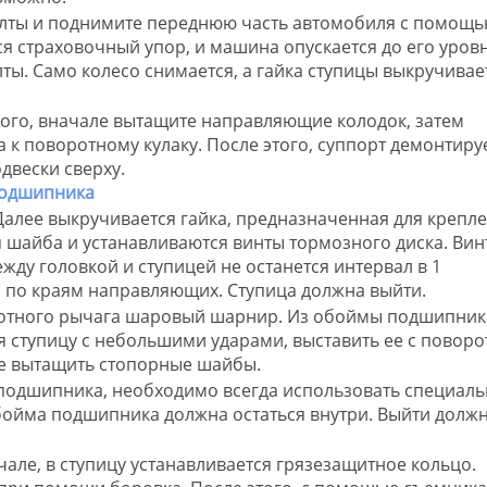
олты и поднимите переднюю часть автомобиля с помощ
ся страховочный упор, и машина опускается до его уровн
ы. Само колесо снимается, а гайка ступицы выкручивае
этого, вначале вытащите направляющие колодок, затем
а к поворотному кулаку. После этого, суппорт демонтиру
двески сверху.
Далее выкручивается гайка, предназначенная для крепл
я шайба и устанавливаются винты тормозного диска. Вин
жду головкой и ступицей не останется интервал в 1
 по краям направляющих. Ступица должна выйти.
оротного рычага шаровый шарнир. Из обоймы подшипник
я ступицу с небольшими ударами, выставить ее с поворо
те вытащить стопорные шайбы.
подшипника, необходимо всегда использовать специал
бойма подшипника должна остаться внутри. Выйти долж
але, в ступицу устанавливается грязезащитное кольцо.