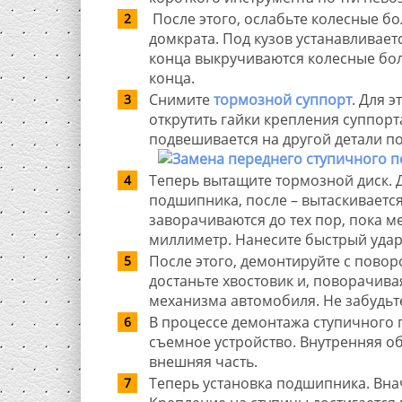
После этого, ослабьте колесные б
домкрата. Под кузов устанавливает
конца выкручиваются колесные болт
конца.
Снимите
тормозной суппорт
. Для 
открутить гайки крепления суппорт
подвешивается на другой детали по
Теперь вытащите тормозной диск. 
подшипника, после – вытаскиваетс
заворачиваются до тех пор, пока ме
миллиметр. Нанесите быстрый удар
После этого, демонтируйте с пов
достаньте хвостовик и, поворачива
механизма автомобиля. Не забудь
В процессе демонтажа ступичного 
съемное устройство. Внутренняя о
внешняя часть.
Теперь установка подшипника. Внач