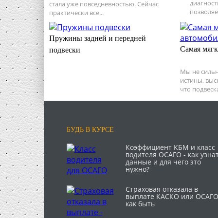
диагност
стала уже повседневностью. Сейчас
позволяе
практически все...
Пружины задней и передней
Самая мягк
подвески
Мы не силь
истины, выс
что подвеск
БУДЬ В КУРСЕ
Коэффициент КБМ и класс
водителя ОСАГО - как узна
данные и для чего это
нужно?
Страховая отказала в
выплате КАСКО или ОСАГО
как быть