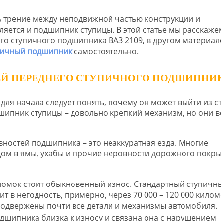
 трение между неподвижной частью конструкции и
ется и подшипник ступицы. В этой статье мы расскажем
го ступичного подшипника ВАЗ 2109, в другом материал
упичный подшипник
самостоятельно.
ЕЙ ПЕРЕДНЕГО СТУПИЧНОГО ПОДШИПНИ
ля начала следует понять, почему он может выйти из ст
дшипник ступицы – довольно крепкий механизм, но они в
ностей подшипника – это неаккуратная езда. Многие
дом в ямы, ухабы и прочие неровности дорожного покры
ломок стоит обыкновенный износ. Стандартный ступичн
 в негодность, примерно, через 70 000 – 120 000 килом
одвержены почти все детали и механизмы автомобиля.
одшипника близка к износу и связана она с нарушением