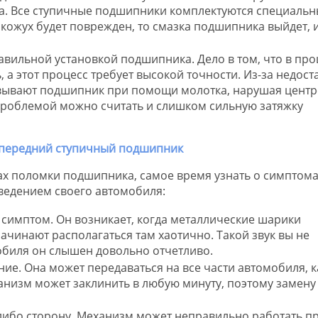
а. Все ступичные подшипники комплектуются специаль
кожух будет поврежден, то смазка подшипника выйдет, 
авильной установкой подшипника. Дело в том, что в про
 а этот процесс требует высокой точности. Из-за недост
овывают подшипник при помощи молотка, нарушая центр
 проблемой можно считать и слишком сильную затяжку
нах поломки подшипника, самое время узнать о симптома
ведением своего автомобиля:
й симптом. Он возникает, когда металлические шарики
чинают располагаться там хаотично. Такой звук вы не
мобиля он слышен довольно отчетливо.
ние. Она может передаваться на все части автомобиля, к
еханизм может заклинить в любую минуту, поэтому замену
либо сторону. Механизм может неправильно работать п