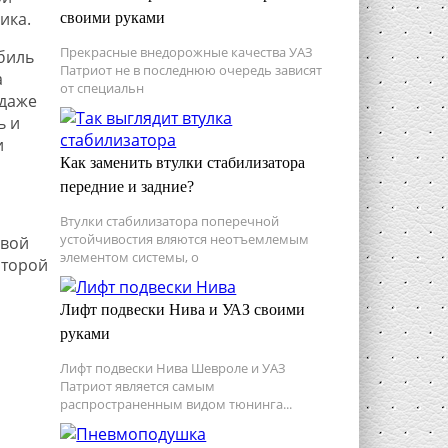
ика.
своими руками
Прекрасные внедорожные качества УАЗ
биль
Патриот не в последнюю очередь зависят
а
от специальн
 даже
ь и
и
Как заменить втулки стабилизатора
передние и задние?
Втулки стабилизатора поперечной
устойчивостия вляются неотъемлемым
рвой
элементом системы, о
оторой
Лифт подвески Нива и УАЗ своими
руками
Лифт подвески Нива Шевроле и УАЗ
Патриот является самым
распространенным видом тюнинга...