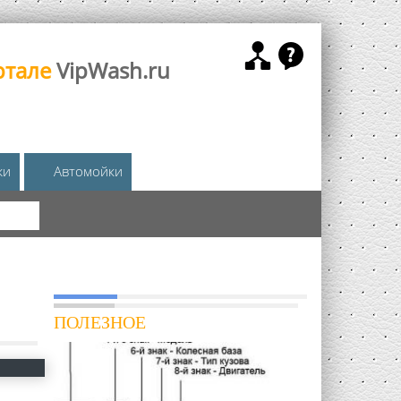
ртале
VipWash.ru
жи
Автомойки
КА
ПОЛЕЗНОЕ