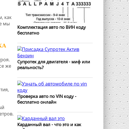
, как
е мы
Комплектация авто по ВИН коду
бесплатно
КА
роя.
Супротек для двигателя - миф или
се же
реальность?
тия,
Проверка авто по VIN коду -
бесплатно онлайн
ый
етров.
Карданный вал - что это и как