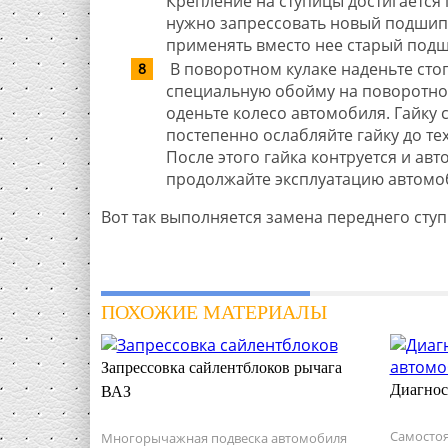
Крепление на ступицы достигается
нужно запрессовать новый подшипн
применять вместо нее старый под
В поворотном кулаке наденьте сто
специальную обойму на поворотном
оденьте колесо автомобиля. Гайку 
постепенно ослабляйте гайку до те
После этого гайка контруется и ав
продолжайте эксплуатацию автомо
Вот так выполняется замена переднего сту
ПОХОЖИЕ МАТЕРИАЛЫ
Запрессовка сайлентблоков рычага
Диагнос
ВАЗ
Самостоя
Многорычажная подвеска автомобиля