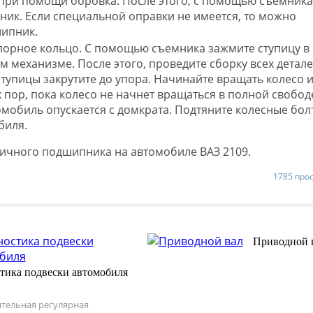
 при помощи боровка. После этого, с помощью съемника
ик. Если специальной оправки не имеется, то можно
шипник.
порное кольцо. С помощью съемника зажмите ступицу в
 механизме. После этого, проведите сборку всех детале
ступицы закрутите до упора. Начинайте вращать колесо 
х пор, пока колесо не начнет вращаться в полной свобод
томобиль опускается с домкрата. Подтяните колесные бол
биля.
пичного подшипника на автомобиле ВАЗ 2109.
1785 про
Приводной 
тика подвески автомобиля
тельная регулярная