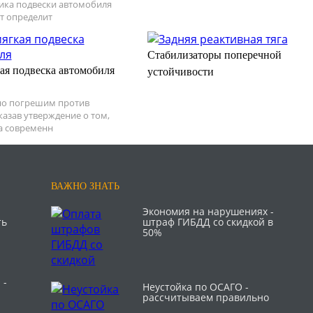
ика подвески автомобиля
т определит
Стабилизаторы поперечной
ая подвеска автомобиля
устойчивости
но погрешим против
казав утверждение о том,
а современн
ВАЖНО ЗНАТЬ
Экономия на нарушениях -
ть
штраф ГИБДД со скидкой в
50%
 -
Неустойка по ОСАГО -
рассчитываем правильно