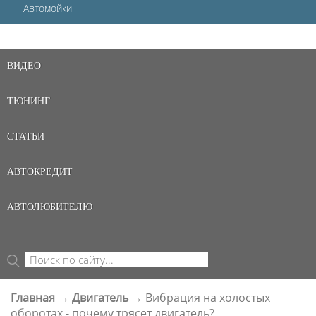
Автомойки
ВИДЕО
ТЮНИНГ
СТАТЬИ
АВТОКРЕДИТ
АВТОЛЮБИТЕЛЮ
Поиск
ФОРМА ПОИСКА
Главная
→
Двигатель
→
Вибрация на холостых
ВЫ ЗДЕСЬ
оборотах - почему трясет двигатель?