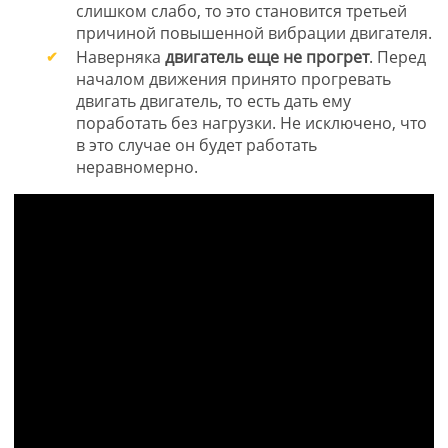
слишком слабо, то это становится третьей
причиной повышенной вибрации двигателя.
Наверняка
двигатель еще не прогрет
. Перед
началом движения принято прогревать
двигать двигатель, то есть дать ему
поработать без нагрузки. Не исключено, что
в это случае он будет работать
неравномерно.