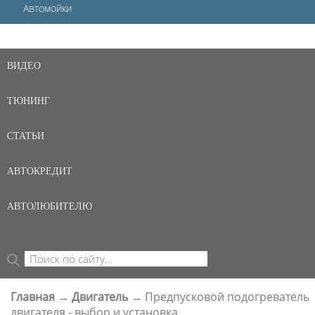
Автомойки
ВИДЕО
ТЮНИНГ
СТАТЬИ
АВТОКРЕДИТ
АВТОЛЮБИТЕЛЮ
Поиск
ФОРМА ПОИСКА
Главная
→
Двигатель
→
Предпусковой подогреватель
ВЫ ЗДЕСЬ
двигателя - выбор и установка