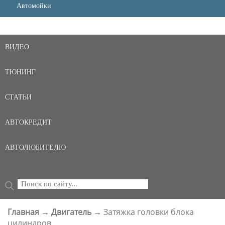
Автомойки
ВИДЕО
ТЮНИНГ
СТАТЬИ
АВТОКРЕДИТ
АВТОЛЮБИТЕЛЮ
Поиск
ФОРМА ПОИСКА
Главная
→
Двигатель
→
Затяжка головки блока
ВЫ ЗДЕСЬ
цилиндров