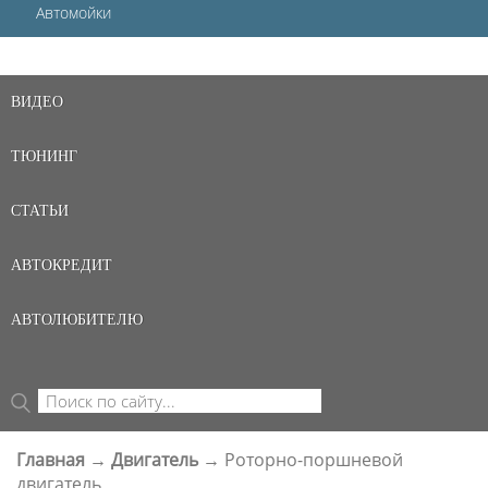
Автомойки
ВИДЕО
ТЮНИНГ
СТАТЬИ
АВТОКРЕДИТ
АВТОЛЮБИТЕЛЮ
Поиск
ФОРМА ПОИСКА
Главная
→
Двигатель
→
Роторно-поршневой
ВЫ ЗДЕСЬ
двигатель