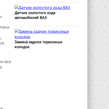
Датчик холостого хода
ы.
автомобилей ВАЗ
апана
,
Замена задних тормозных
ся.
колодок
он все
ш
и.