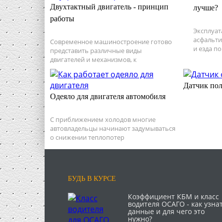
Двухтактный двигатель - принцип
лучше?
работы
Эксплуат
асфальти
Современное машиностроение готово
и езда по
представить различные виды
двигателей и механизмов, к
Датчик пол
Одеяло для двигателя автомобиля
С приближением холодов многие
автовладельцы начинают задумываться
о снижении теплопотер
БУДЬ В КУРСЕ
Коэффициент КБМ и класс
водителя ОСАГО - как узна
данные и для чего это
нужно?