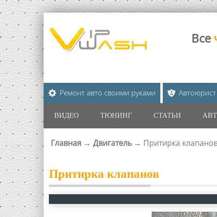
Все
Ремонт авто своими руками
Автоюрист
ВИДЕО
ТЮНИНГ
СТАТЬИ
АВТ
Главная
→
Двигатель
→
Притирка клапано
ВЫ ЗДЕСЬ
Притирка клапанов