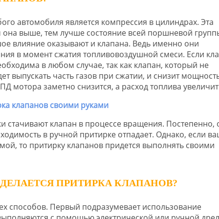
ого автомобиля является компрессия в цилиндрах. Эта
м она выше, тем лучше состояние всей поршневой групп
шое влияние оказывают и клапана. Ведь именно они
ния в момент сжатия топливовоздушной смеси. Если кл
обходима в любом случае, так как клапан, который не
ет выпускать часть газов при сжатии, и снизит мощность
ПД мотора заметно снизится, а расход топлива увеличит
и стачивают клапан в процессе вращения. Постепенно, 
ходимость в ручной притирке отпадает. Однако, если ва
мой, то притирку клапанов придется выполнять своими
ДЕЛАЕТСЯ ПРИТИРКА КЛАПАНОВ?
ех способов. Первый подразумевает использование
 выполняются с помощью электрической или ручной дрел