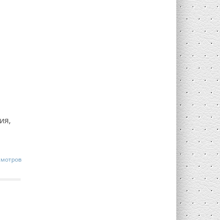
ия,
смотров