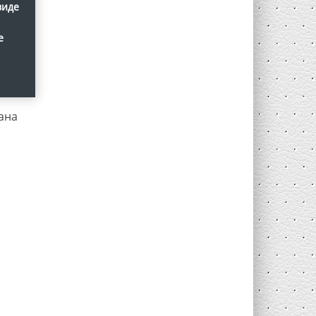
виде
е
ана