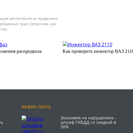
ация автомобиля за пределами
рованных трасс (впрочем, как
 гор
ожения распредвала
Как проверить инжектор ВАЗ 211
ВАЖНО ЗНАТЬ
Экономия на нарушениях -
ть
штраф ГИБДД со скидкой в
50%