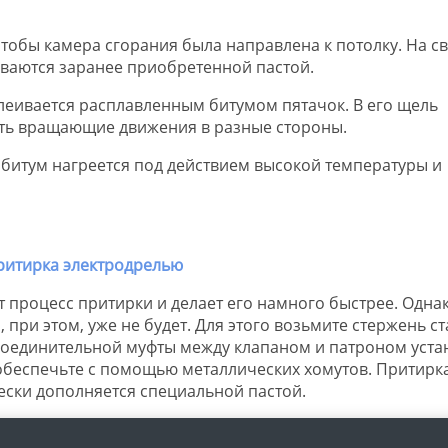
 чтобы камера сгорания была направлена к потолку. На с
ываются заранее приобретенной пастой.
клеивается расплавленным битумом пятачок. В его щель
ять вращающие движения в разные стороны.
я, битум нагреется под действием высокой температуры и
 процесс притирки и делает его намного быстрее. Однак
 при этом, уже не будет. Для этого возьмите стержень с
е соединительной муфты между клапаном и патроном уста
обеспечьте с помощью металлических хомутов. Притирк
ески дополняется специальной пастой.