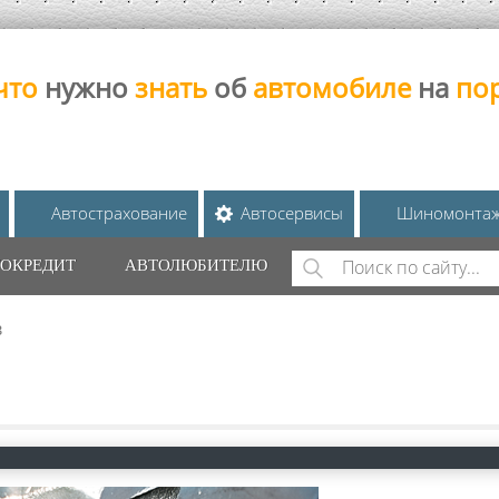
что
нужно
знать
об
автомобиле
на
по
Автострахование
Автосервисы
Шиномонта
Поиск
ОКРЕДИТ
АВТОЛЮБИТЕЛЮ
ФОРМА ПОИС
в