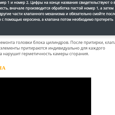
омер 1 и номер 2. Цифры на конце названия свидетельствуют о 
о есть, вначале производится обработка пастой номер 1, а затем
 другие части клапанного механизма и обязательно смойте посл
о с помощью керосина, а клапана потом необходимо протереть
ремонта головки блока цилиндров. После притирки, клап
е элементы притираются индивидуально для каждого
а нарушит герметичность камеры сгорания.
НА