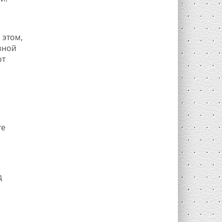
 этом,
зной
от
те
д