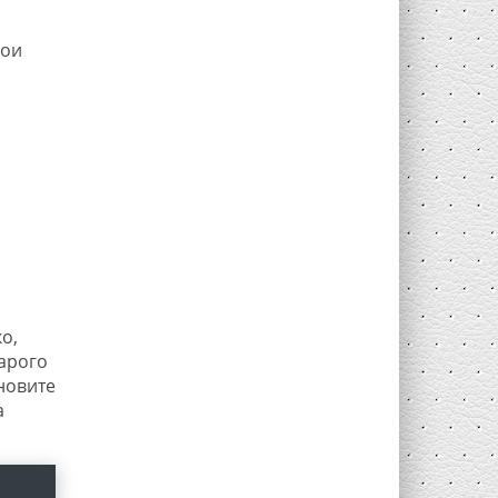
вои
о,
тарого
новите
а