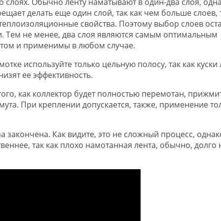
 о слоях. Обычно ленту наматывают в один-два слоя, одна
рещает делать еще один слой, так как чем больше слоев, 
теплоизоляционные свойства. Поэтому выбор слоев оста
и. Тем не менее, два слоя являются самым оптимальным
том и применимы в любом случае.
мотке используйте только цельную полосу, так как куски
низят ее эффективность.
того, как коллектор будет полностью перемотан, прижми
мута. При креплении допускается, также, применение то
а закончена. Как видите, это не сложный процесс, однак
веннее, так как плохо намотанная лента, обычно, долго 