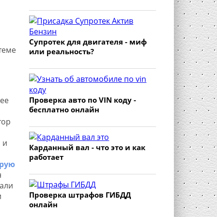
Супротек для двигателя - миф
теме
или реальность?
Проверка авто по VIN коду -
рее
бесплатно онлайн
тор
 и
Карданный вал - что это и как
работает
орую
н
тали
Проверка штрафов ГИБДД
и
онлайн