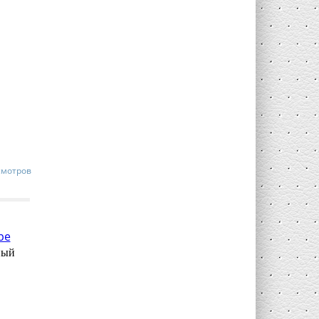
смотров
ный