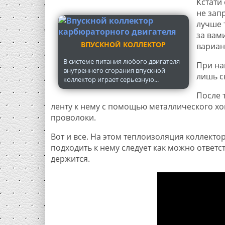
Кстати
не зап
лучше 
за вам
ВПУСКНОЙ КОЛЛЕКТОР
вариан
В системе питания любого двигателя
При на
внутреннего сгорания впускной
лишь с
коллектор играет серьезную...
После 
ленту к нему с помощью металлического хо
проволоки.
Вот и все. На этом теплоизоляция коллектор
подходить к нему следует как можно ответст
держится.