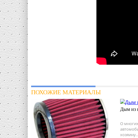
ПОХОЖИЕ МАТЕРИАЛЫ
Дым из 
О многих
автомоби
хозяину..