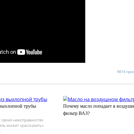
9814 про
выхлопной трубы
Почему масло попадает в воздуш
фильтр ВАЗ?
 своих неисправностях
ль может «рассказать»
.