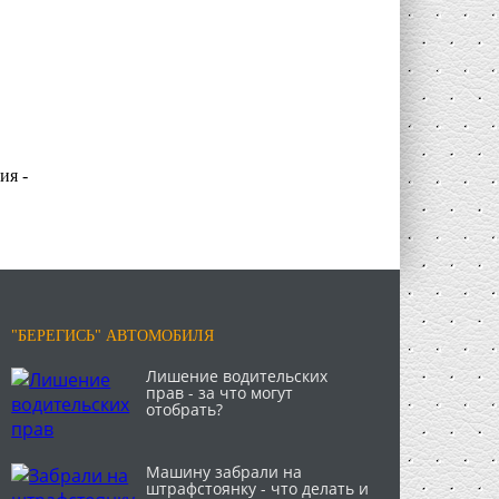
ия -
"БЕРЕГИСЬ" АВТОМОБИЛЯ
Лишение водительских
прав - за что могут
отобрать?
Машину забрали на
штрафстоянку - что делать и