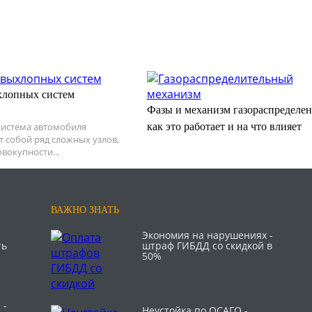
хлопных систем
Фазы и механизм газораспределен
система автомобиля
как это работает и на что влияет
т собой ряд сложных узлов,
вокупности...
ВАЖНО ЗНАТЬ
Экономия на нарушениях -
ть
штраф ГИБДД со скидкой в
50%
 -
Неустойка по ОСАГО -