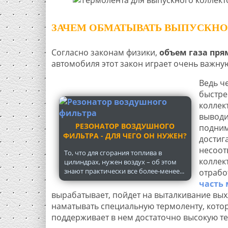
ЗАЧЕМ ОБМАТЫВАТЬ ВЫПУСКНО
Согласно законам физики,
объем газа пря
автомобиля этот закон играет очень важну
Ведь ч
быстре
коллек
выводи
РЕЗОНАТОР ВОЗДУШНОГО
подним
ФИЛЬТРА - ДЛЯ ЧЕГО ОН НУЖЕН?
достиг
несоот
То, что для сгорания топлива в
коллек
цилиндрах, нужен воздух – об этом
знают практически все более-менее...
отрабо
часть
вырабатывает, пойдет на выталкивание выхл
наматывать специальную термоленту, кото
поддерживает в нем достаточно высокую те