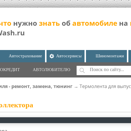
что
нужно
знать
об
автомобиле
на
Wash.ru
Автострахование
Автосервисы
Шиномонтажи
Поиск
ОКРЕДИТ
АВТОЛЮБИТЕЛЮ
ФОРМА ПОИС
ля - ремонт, замена, тюнинг
→
Термолента для выпус
оллектора