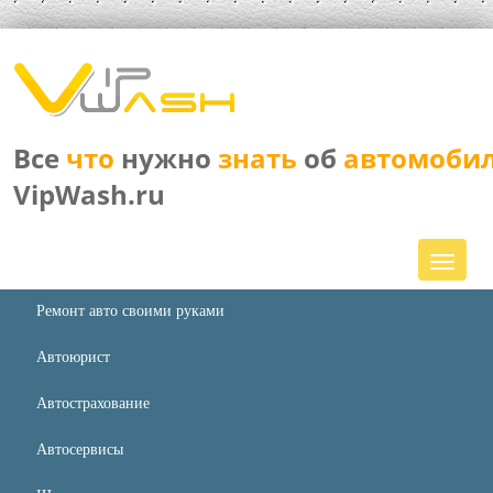
Все
что
нужно
знать
об
автомоби
VipWash.ru
Ремонт авто своими руками
Автоюрист
Автострахование
Автосервисы