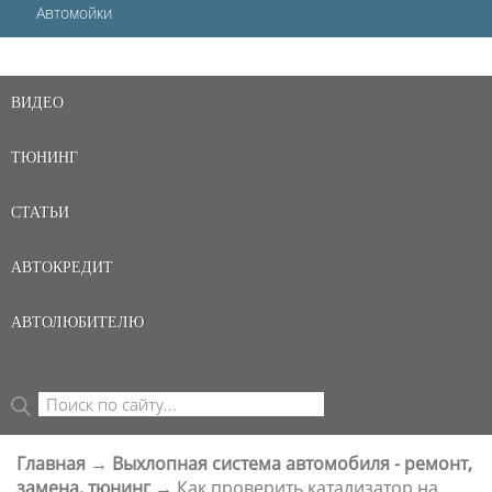
Автомойки
ВИДЕО
ТЮНИНГ
СТАТЬИ
АВТОКРЕДИТ
АВТОЛЮБИТЕЛЮ
Поиск
ФОРМА ПОИСКА
Главная
→
Выхлопная система автомобиля - ремонт,
ВЫ ЗДЕСЬ
замена, тюнинг
→
Как проверить катализатор на