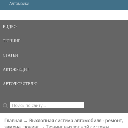
Автомойки
ВИДЕО
ТЮНИНГ
СТАТЬИ
АВТОКРЕДИТ
АВТОЛЮБИТЕЛЮ
Поиск
ФОРМА ПОИСКА
Главная
→
Выхлопная система автомобиля - ремонт,
ВЫ ЗДЕСЬ
замена, тюнинг
→
Тюнинг выхлопной системы