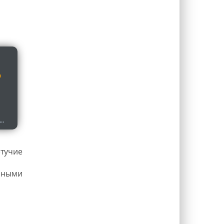
О
..
етучие
ичными