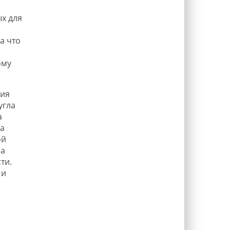
х для
а что
ому
ния
угла
а
а
ой
ра
ти.
 и