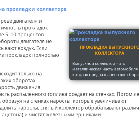
реве двигателя и
тичность прокладок
те 5–10 процентов
обороты двигателя не
ПРОКЛАДКА ВЫПУСКНОГ
сывают воздух. Если
КОЛЛЕКТОРА
 из прокладок полностью
Выпускной коллектор – это
металлическая часть автомобиля,
сходит только на
которая предназначена для сбора.
зких оборотах.
орость движения
сть распыленного топлива оседает на стенках. Потом л
, образуя на стенках наросты, которые увеличивают
далить наросты, снятый коллектор обрабатывают разл
 ацетона) и чистят железными ершиками.