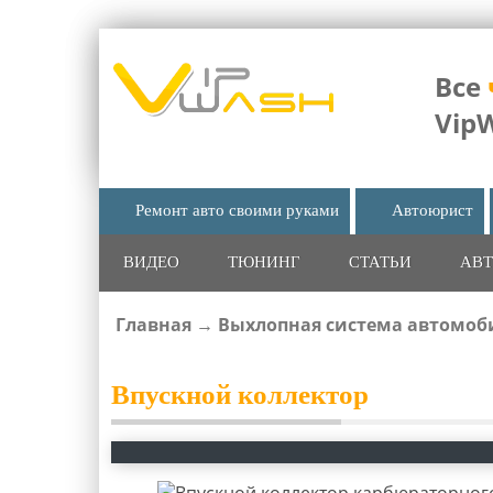
Все
Vip
Ремонт авто своими руками
Автоюрист
ВИДЕО
ТЮНИНГ
СТАТЬИ
АВТ
Главная
→
Выхлопная система автомоби
ВЫ ЗДЕСЬ
Впускной коллектор