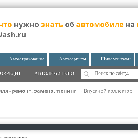
что
нужно
знать
об
автомобиле
на
Wash.ru
Автострахование
Автосервисы
Шиномонтажи
Поиск
ОКРЕДИТ
АВТОЛЮБИТЕЛЮ
ФОРМА ПОИС
ля - ремонт, замена, тюнинг
→
Впускной коллектор