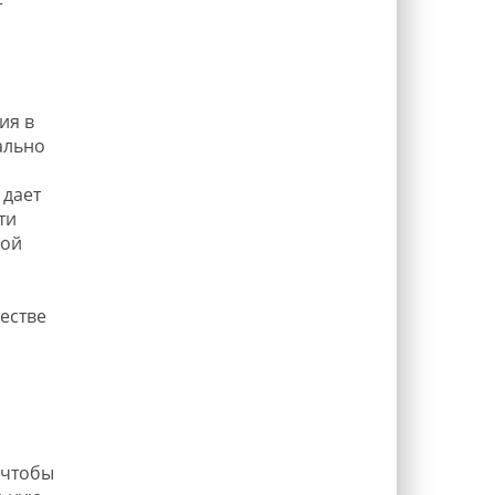
т
ия в
ально
дает
ти
ной
честве
 чтобы