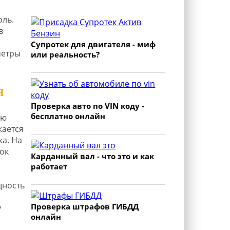
оль.
в
Супротек для двигателя - миф
метры
или реальность?
Я
Проверка авто по VIN коду -
бесплатно онлайн
ью
жается
ка. На
ок
Карданный вал - что это и как
работает
щность
Проверка штрафов ГИБДД
у
онлайн