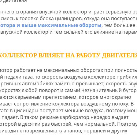
ннего сгорания впускной коллектор играет серьезную р
месь к головке блока цилиндров, откуда она поступает 
отора и выше максимальные обороты
, тем большее
 впускной коллектор и тем сильней его влияние на пара
КОЛЛЕКТОР ВЛИЯЕТ НА РАБОТУ ДВИГАТЕЛ
мотор работает на максимальных оборотах при полност
й педали газа, то скорость воздуха в коллекторе прибли
портивных автомобилях заметно превышает) скорость зву
скоростях любой поворот и самый незначительный бугор
аются серьезным препятствием, которое многократно
ивает сопротивление коллектора воздушному потоку. В
тате в цилиндры поступает меньше воздуха, поэтому мо
 падает. В таком режиме карбюратор нередко выдает
оторой в десятки раз быстрей, чем нормальной. Поэтом
риводит к повреждению клапанов, поршней и других