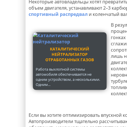
Некоторые автовладельцы хотят превратить
объем двигателя, устанавливают 2–3 карб
спортивный распредвал
и коленчатый вал
В резу
процент
гонках
сглажи
КАТАЛИТИЧЕСКИЙ
сопрот
НЕЙТРАЛИЗАТОР
лишь н
ОТРАБОТАННЫХ ГАЗОВ
двигат
коллек
Работа выхлопной системы
автомобиля обеспечивается не
неровн
одним устройством, а несколькими.
турбул
Одним...
топлив
коллек
Если вы хотите оптимизировать впускной к
Автопроизводители тщательно рассчитываю