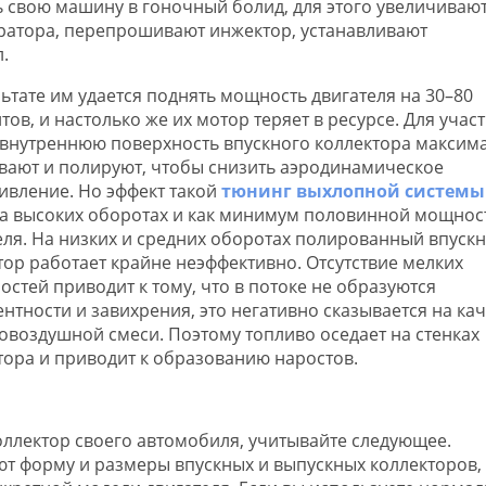
 свою машину в гоночный болид, для этого увеличиваю
юратора, перепрошивают инжектор, устанавливают
.
льтате им удается поднять мощность двигателя на 30–80
ов, и настолько же их мотор теряет в ресурсе. Для участ
 внутреннюю поверхность впускного коллектора максим
вают и полируют, чтобы снизить аэродинамическое
ивление. Но эффект такой
тюнинг выхлопной системы
а высоких оборотах и как минимум половинной мощнос
еля. На низких и средних оборотах полированный впуск
тор работает крайне неэффективно. Отсутствие мелких
остей приводит к тому, что в потоке не образуются
ентности и завихрения, это негативно сказывается на ка
овоздушной смеси. Поэтому топливо оседает на стенках
тора и приводит к образованию наростов.
оллектор своего автомобиля, учитывайте следующее.
т форму и размеры впускных и выпускных коллекторов,