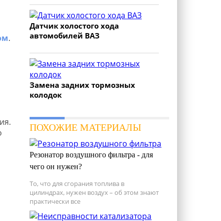
Датчик холостого хода
автомобилей ВАЗ
ом
.
Замена задних тормозных
колодок
ия.
ПОХОЖИЕ МАТЕРИАЛЫ
о
Резонатор воздушного фильтра - для
чего он нужен?
То, что для сгорания топлива в
цилиндрах, нужен воздух – об этом знают
практически все