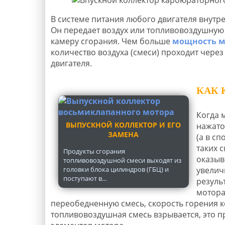
В системе питания любого двигателя внутре
Он передает воздух или топливовоздушную с
камеру сгорания. Чем больше
мощность м
количество воздуха (смеси) проходит через
двигателя.
КАК 
Когда 
ВЫПУСКНОЙ КОЛЛЕКТОР И ЕГО
нажато
ЗАМЕНА
(а в с
таких 
Продукты сгорания
оказыв
топливовоздушной смеси выходят из
головки блока цилиндров (ГБЦ) и
увелич
поступают в...
резуль
мотора
переобедненную смесь, скорость горения к
топливовоздушная смесь взрывается, это п