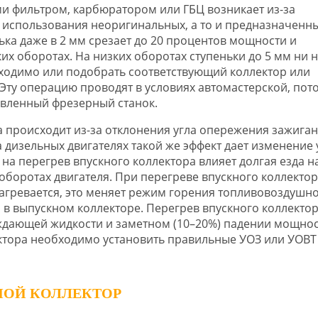
и фильтром, карбюратором или ГБЦ возникает из-за
 использования неоригинальных, а то и предназначенны
ька даже в 2 мм срезает до 20 процентов мощности и
их оборотах. На низких оборотах ступеньки до 5 мм ни н
бходимо или подобрать соответствующий коллектор или
ту операцию проводят в условиях автомастерской, пот
овленный фрезерный станок.
 происходит из-за отклонения угла опережения зажига
а дизельных двигателях такой же эффект дает изменение 
на перегрев впускного коллектора влияет долгая езда н
оборотах двигателя. При перегреве впускного коллектор
агревается, это меняет режим горения топливовоздушн
 в выпускном коллекторе. Перегрев впускного коллекто
ждающей жидкости и заметном (10–20%) падении мощнос
ктора необходимо установить правильные УОЗ или УОВТ
НОЙ КОЛЛЕКТОР