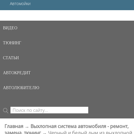
Автомойки
ВИДЕО
ТЮНИНГ
СТАТЬИ
АВТОКРЕДИТ
АВТОЛЮБИТЕЛЮ
Поиск
ФОРМА ПОИСКА
Главная
→
Выхлопная система автомобиля - ремонт,
ВЫ ЗДЕСЬ
замена, тюнинг
→
Черный и белый дым из выхлопной