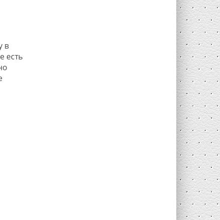
у в
е есть
но
е