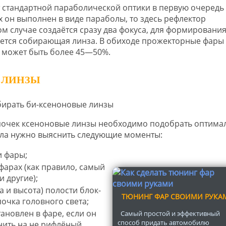
 стандартной параболической оптики в первую очередь
 он выполнен в виде параболы, то здесь рефлектор
ом случае создаётся сразу два фокуса, для формировани
уется собирающая линза. В обиходе прожекторные фары
 может быть более 45—50%.
 ЛИНЗЫ
мпочек ксеноновые линзы необходимо подобрать оптима
чала нужно выяснить следующие моменты:
и фары;
фарах (как правило, самый
 другие);
 и высота) полости блок-
ТЮНИНГ ФАР СВОИМИ РУКА
почка головного света;
ановлен в фаре, если он
Самый простой и эффективный
способ придать автомобилю
нить на не рифлёный