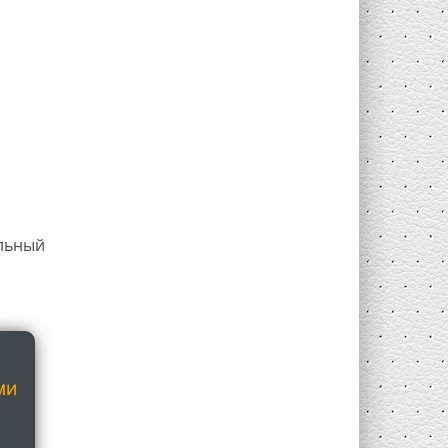
я
льный
МИ