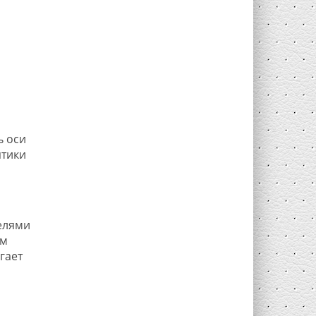
ь оси
птики
елями
ом
гает