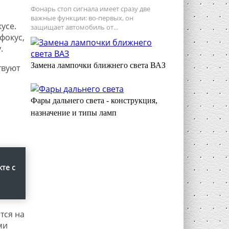
Фонарь стоп сигнала имеет сразу две
важные функции: во-первых, он
усе.
защищает автомобиль от...
фокус,
.
Замена лампочки ближнего света ВАЗ
твуют
Фары дальнего света - конструкция,
назначение и типы ламп
те с
тся на
ми