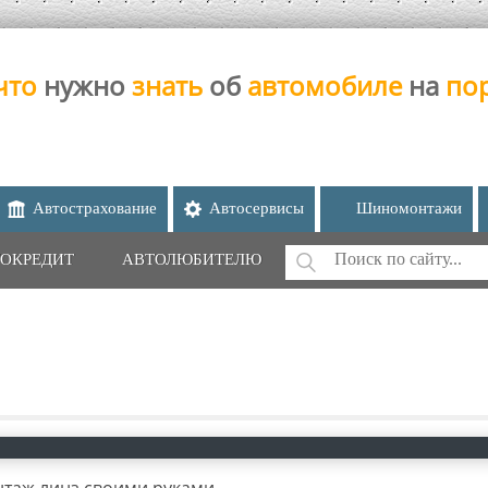
что
нужно
знать
об
автомобиле
на
по
Автострахование
Автосервисы
Шиномонтажи
Поиск
ОКРЕДИТ
АВТОЛЮБИТЕЛЮ
ФОРМА ПОИС