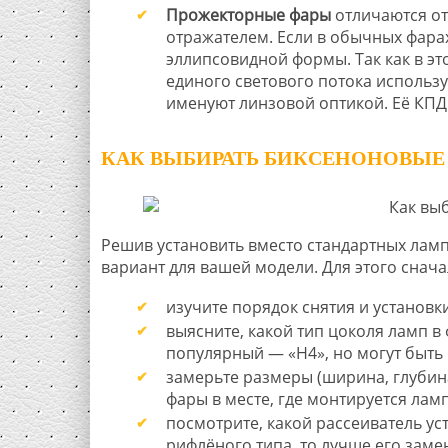
Прожекторные фары
отличаются от
отражателем. Если в обычных фарах
эллипсовидной формы. Так как в эт
единого светового потока использ
именуют линзовой оптикой. Её КПД
КАК ВЫБИРАТЬ БИКСЕНОНОВЫЕ
Решив установить вместо стандартных ла
вариант для вашей модели. Для этого сна
изучите порядок снятия и установк
выясните, какой тип цоколя ламп в 
популярный — «Н4», но могут быть и
замерьте размеры (ширина, глубина
фары в месте, где монтируется лам
посмотрите, какой рассеиватель уст
рифлёного типа, то лучше его заме