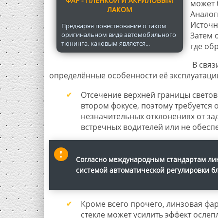
ФАР - ПЛЕНКОЙ И АКРИЛОВЫМ
может 
ЛАКОМ
Аналог
Источн
Предваряя повествование о таком
оригинальном виде автомобильного
Затем 
тюнинга, каковым является...
где об
В связ
определённые особенности её эксплуатаци
Отсечение верхней границы светов
втором фокусе, поэтому требуется 
незначительных отклонениях от за
встречных водителей или не обес
Согласно международным стандартам лин
системой автоматической регулировки бл
Кроме всего прочего, линзовая фар
стекле может усилить эффект осле