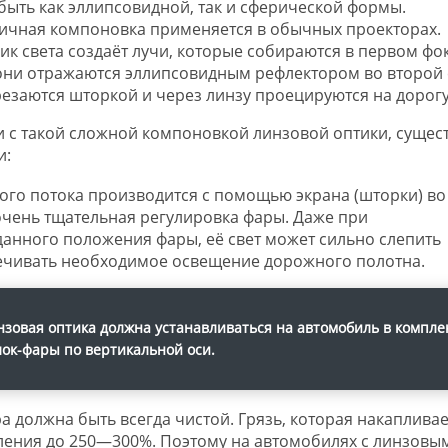
быть как эллипсовидной, так и сферической формы.
ичная компоновка применяется в обычных проекторах.
ик света создаёт лучи, которые собираются в первом фок
они отражаются эллипсовидным рефлектором во второй 
резаются шторкой и через линзу проецируются на дорогу
и с такой сложной компоновкой линзовой оптики, сущес
и:
ого потока производится с помощью экрана (шторки) во
очень тщательная регулировка фары. Даже при
данного положения фары, её свет может сильно слепить
печивать необходимое освещение дорожного полотна.
зовая оптика должна устанавливаться на автомобиль в комплек
ок-фары по вертикальной оси.
а должна быть всегда чистой. Грязь, которая накапливае
пления до 250—300%. Поэтому на автомобилях с линзовы