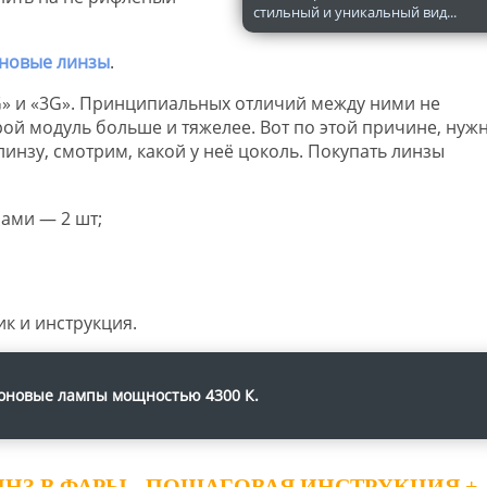
стильный и уникальный вид...
оновые линзы
.
G» и «3G». Принципиальных отличий между ними не
рой модуль больше и тяжелее. Вот по этой причине, нуж
нзу, смотрим, какой у неё цоколь. Покупать линзы
ами — 2 шт;
ик и инструкция.
оновые лампы мощностью 4300 К.
З В ФАРЫ - ПОШАГОВАЯ ИНСТРУКЦИЯ +