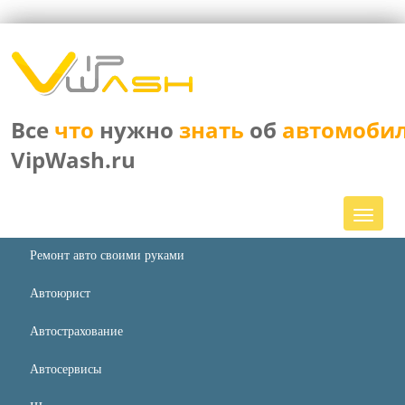
Все
что
нужно
знать
об
автомоби
VipWash.ru
Ремонт авто своими руками
Автоюрист
Автострахование
Автосервисы