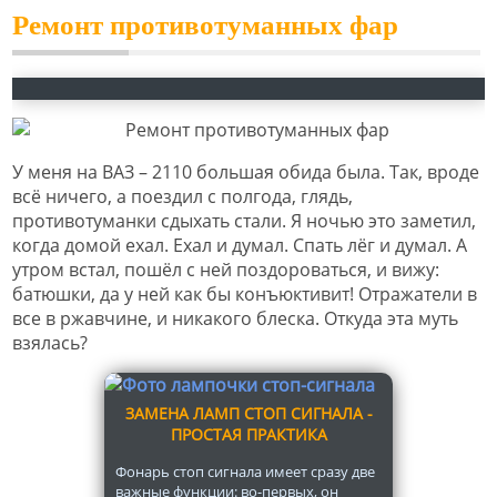
Ремонт противотуманных фар
У меня на ВАЗ – 2110 большая обида была. Так, вроде
всё ничего, а поездил с полгода, глядь,
противотуманки сдыхать стали. Я ночью это заметил,
когда домой ехал. Ехал и думал. Спать лёг и думал. А
утром встал, пошёл с ней поздороваться, и вижу:
батюшки, да у ней как бы конъюктивит! Отражатели в
все в ржавчине, и никакого блеска. Откуда эта муть
взялась?
ЗАМЕНА ЛАМП СТОП СИГНАЛА -
ПРОСТАЯ ПРАКТИКА
Фонарь стоп сигнала имеет сразу две
важные функции: во-первых, он