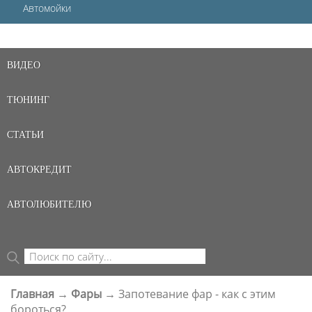
Автомойки
ВИДЕО
ТЮНИНГ
СТАТЬИ
АВТОКРЕДИТ
АВТОЛЮБИТЕЛЮ
Поиск
ФОРМА ПОИСКА
Главная
→
Фары
→
Запотевание фар - как с этим
ВЫ ЗДЕСЬ
бороться?