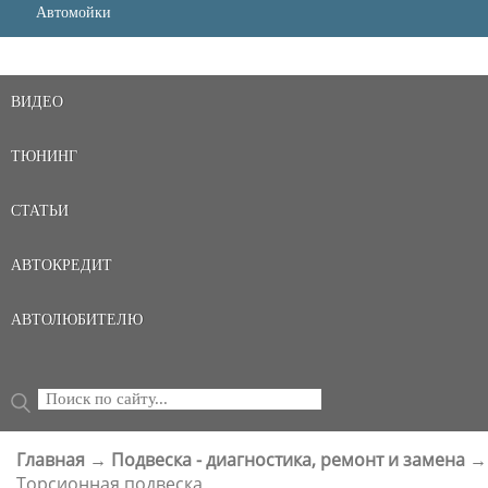
Автомойки
ВИДЕО
ТЮНИНГ
СТАТЬИ
АВТОКРЕДИТ
АВТОЛЮБИТЕЛЮ
Поиск
ФОРМА ПОИСКА
Главная
→
Подвеска - диагностика, ремонт и замена
→
ВЫ ЗДЕСЬ
Торсионная подвеска