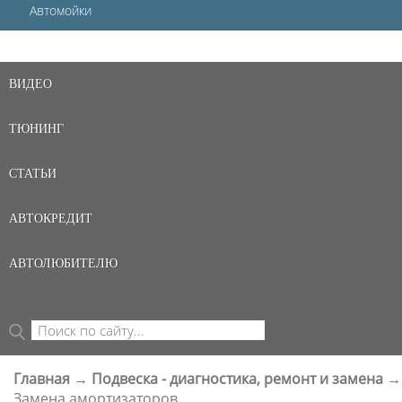
Автомойки
ВИДЕО
ТЮНИНГ
СТАТЬИ
АВТОКРЕДИТ
АВТОЛЮБИТЕЛЮ
Поиск
ФОРМА ПОИСКА
Главная
→
Подвеска - диагностика, ремонт и замена
→
ВЫ ЗДЕСЬ
Замена амортизаторов