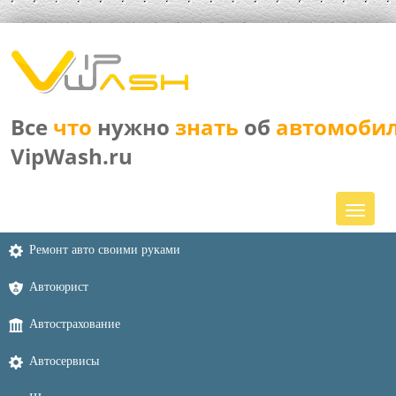
Все
что
нужно
знать
об
автомоби
VipWash.ru
Ремонт авто своими руками
Автоюрист
Автострахование
Автосервисы