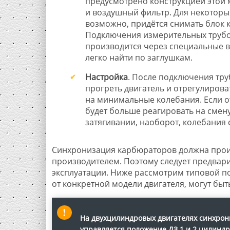
предусмотрено конструкцией этой 
и воздушный фильтр. Для некоторы
возможно, придётся снимать блок 
Подключения измерительных труб
производится через специальные в
легко найти по заглушкам.
Настройка
. После подключения тр
прогреть двигатель и отрегулиров
на минимальные колебания. Если о
будет больше реагировать на смен
затягивании, наоборот, колебания 
Синхронизация карбюраторов должна произ
производителем. Поэтому следует предвари
эксплуатации. Ниже рассмотрим типовой п
от конкретной модели двигателя, могут бы
На двухцилиндровых двигателях синхрон
управляется положение ДЗ 1 и 2 цилиндр