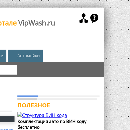
ртале
VipWash.ru
жи
Автомойки
КА
ПОЛЕЗНОЕ
Комплектация авто по ВИН коду
бесплатно
гателе
,