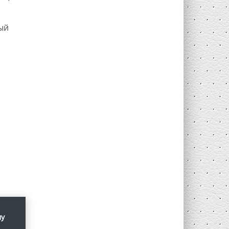
ый
му