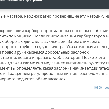
ые мастера, неоднократно проверившие эту методику н
нхронизации карбюраторов данным способом необход
сить помощника. После синхронизации карбюраторов н
ых оборотах двигатель выключаем. Затем снимаем с
аторов патрубок воздухофильтра. Указательными паль
и правой руки касаемся дроссельных заслонок,
тственно, левого и правого карбюраторов. После этого
ик должен как можно медленнее вытягивать рукоятку га
омент вы определяете, какая заслонка начинает двигатьс
нием. Вращением регулировочных винтов, расположенны
ерного поднятия обеих заслонок.
10860 про