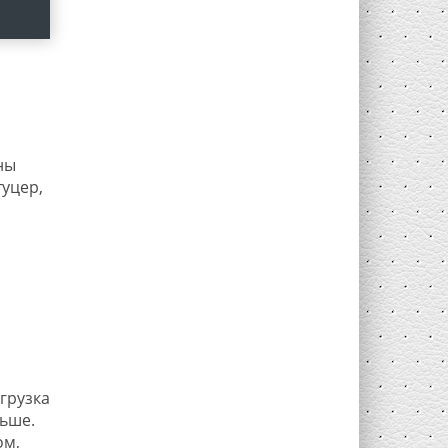
ны
уцер,
грузка
ьше.
ом,