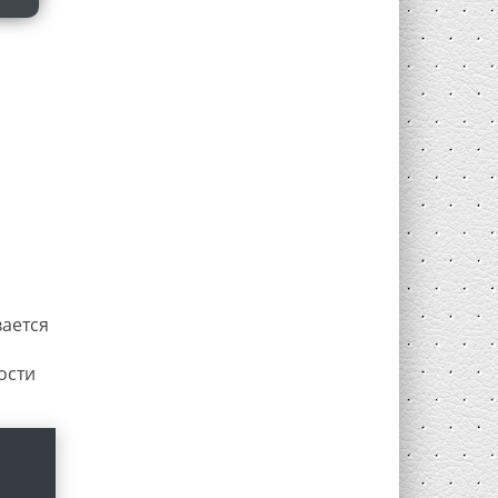
ается
ости