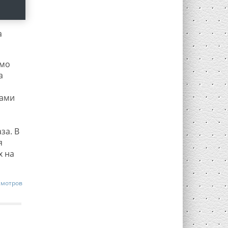
а
имо
а
цами
за. В
я
х на
смотров