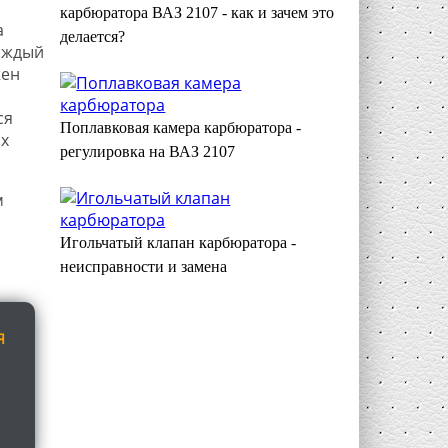
карбюратора ВАЗ 2107 - как и зачем это
а
делается?
каждый
жен
ся
Поплавковая камера карбюратора -
х
регулировка на ВАЗ 2107
м
Игольчатый клапан карбюратора -
неисправности и замена
Я