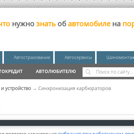
что
нужно
знать
об
автомобиле
на
по
Автострахование
Автосервисы
Шиномонта
Поиск
ТОКРЕДИТ
АВТОЛЮБИТЕЛЮ
ФОРМА ПОИС
 и устройство
→
Синхронизация карбюраторов
в
в является характерная
вибрация при работающем дви