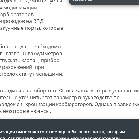
модели, то демонтируется
х модификаций,
карбюраторов.
опроводов на ВПД
акуумные порты, которые
убопроводов необходимо
ать клапаны вакуумметров
тпускать клапан, прибор
у разряжений, при
стрелок станут меньшими.
водиться на оборотах ХХ, величина которых устанавлив
тельно уточнить этот параметр в руководстве по
орядок синхронизации карбюраторов. Однако в зависим
ть некоторые нюансы.
изация выполняется с помощью базового винта, которым
ов. Как правило, он расположен между карбюраторами.