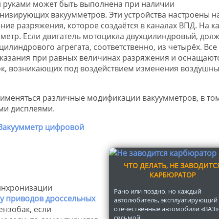
 руками может быть выполнена при наличии
низирующих вакуумметров. Эти устройства настроены н
ние разряжения, которое создаётся в каналах ВПД. На 
метр. Если двигатель мотоцикла двухцилиндровый, дол
цилиндрового агрегата, соответственно, из четырёх. Все
казания при равных величинах разряжения и оснащают
ок, возникающих под воздействием изменения воздушны
именяться различные модификации вакуумметров, в то
ми дисплеями.
ЧТО ДЕЛАТЬ, НЕ ЗАВОДИТС
КАРБЮРАТОР
инхронизации
Рано или поздно, но каждый
у приводов дроссельных
автолюбитель, эксплуатирующий
ензобак, если
отечественные автомобили «ВАЗ»
седьмой...