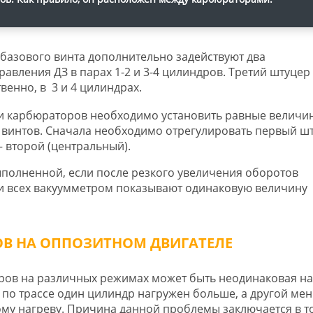
базового винта дополнительно задействуют два
авления ДЗ в парах 1-2 и 3-4 цилиндров. Третий штуцер
венно, в 3 и 4 цилиндрах.
ии карбюраторов необходимо установить равные величи
винтов. Сначала необходимо отрегулировать первый шт
– второй (центральный).
полненной, если после резкого увеличения оборотов
лки всех вакуумметром показывают одинаковую величину
В НА ОППОЗИТНОМ ДВИГАТЕЛЕ
ов на различных режимах может быть неодинаковая на
по трассе один цилиндр нагружен больше, а другой мен
му нагреву. Причина данной проблемы заключается в т