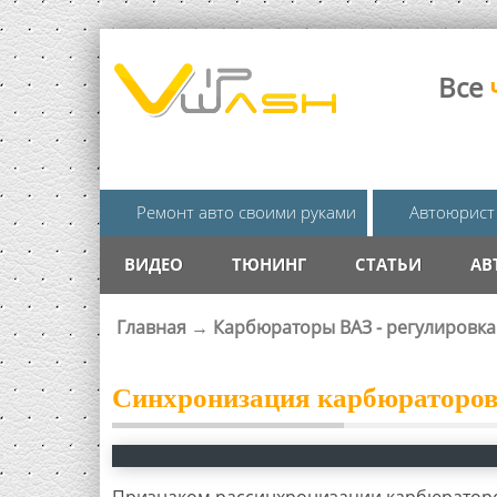
Все
Ремонт авто своими руками
Автоюрист
ВИДЕО
ТЮНИНГ
СТАТЬИ
АВ
Главная
→
Карбюраторы ВАЗ - регулировка
ВЫ ЗДЕСЬ
Синхронизация карбюраторо
Признаком рассинхронизации карбюраторо