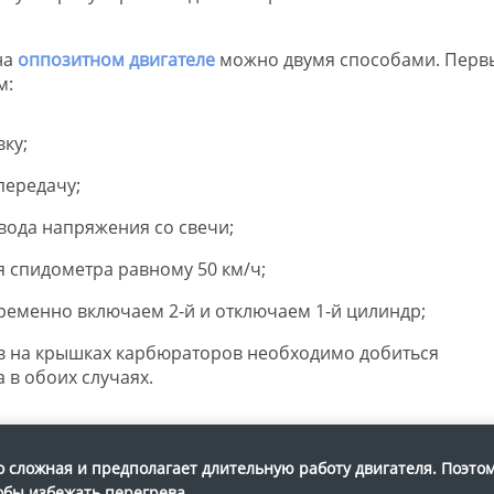
на
оппозитном двигателе
можно двумя способами. Перв
м:
ку;
передачу;
вода напряжения со свечи;
 спидометра равному 50 км/ч;
еменно включаем 2-й и отключаем 1-й цилиндр;
 на крышках карбюраторов необходимо добиться
 в обоих случаях.
 сложная и предполагает длительную работу двигателя. Поэто
обы избежать перегрева.