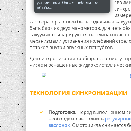
своими
устройством. Однако небольшой
объём...
синхро
измере
карбюратор должен быть отдельный вакуум
быть блок из двух манометров, для четырёх
вакуумметры тарируются на одинаковые по
механизмами устранения колебаний стрел
потоков внутри впускных патрубков.
Для синхронизации карбюраторов могут пр
числе и оснащённые жидкокристаллически
ТЕХНОЛОГИЯ СИНХРОНИЗАЦИИ
Подготовка
. Перед выполнением с
необходимо выполнить
регулировк
заслонок
. С мотоцикла снимается б