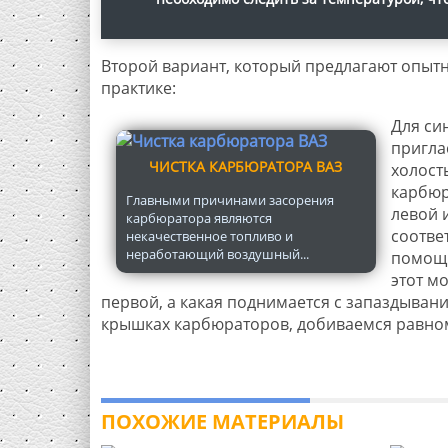
Второй вариант, который предлагают опытн
практике:
Для си
пригла
ЧИСТКА КАРБЮРАТОРА ВАЗ
холост
карбюр
Главными причинами засорения
левой 
карбюратора являются
соотве
некачественное топливо и
неработающий воздушный...
помощн
этот м
первой, а какая поднимается с запаздыва
крышках карбюраторов, добиваемся равном
ПОХОЖИЕ МАТЕРИАЛЫ