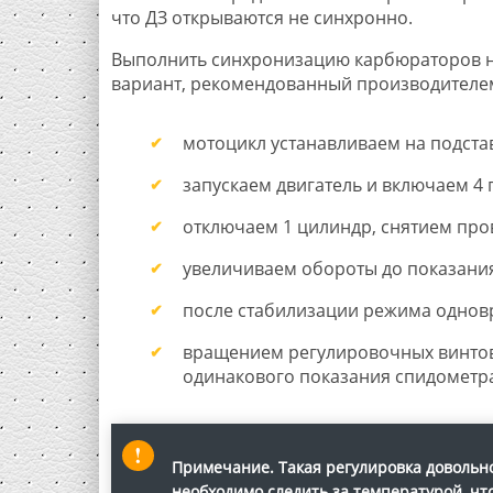
что ДЗ открываются не синхронно.
Выполнить синхронизацию карбюраторов 
вариант, рекомендованный производителе
мотоцикл устанавливаем на подстав
запускаем двигатель и включаем 4 
отключаем 1 цилиндр, снятием про
увеличиваем обороты до показания
после стабилизации режима одновр
вращением регулировочных винтов
одинакового показания спидометра
Примечание.
Такая регулировка довольно
необходимо следить за температурой, чт