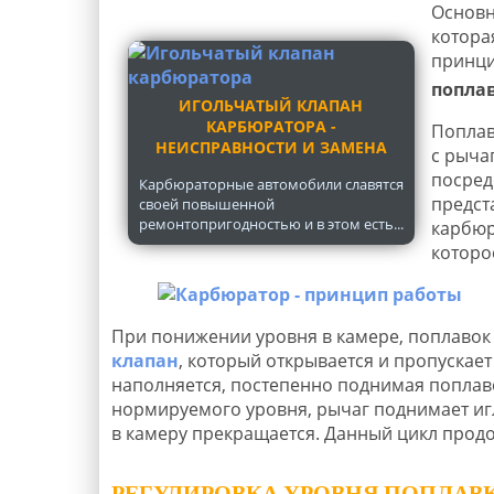
Основн
котора
принци
поплав
ИГОЛЬЧАТЫЙ КЛАПАН
КАРБЮРАТОРА -
Поплав
НЕИСПРАВНОСТИ И ЗАМЕНА
с рыча
посред
Карбюраторные автомобили славятся
предст
своей повышенной
ремонтопригодностью и в этом есть...
карбюр
которо
При понижении уровня в камере, поплавок 
клапан
, который открывается и пропускает
наполняется, постепенно поднимая поплаво
нормируемого уровня, рычаг поднимает игл
в камеру прекращается. Данный цикл продол
РЕГУЛИРОВКА УРОВНЯ ПОПЛАВК