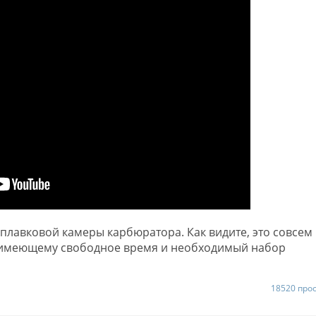
плавковой камеры карбюратора. Как видите, это совсем
 имеющему свободное время и необходимый набор
18520 про