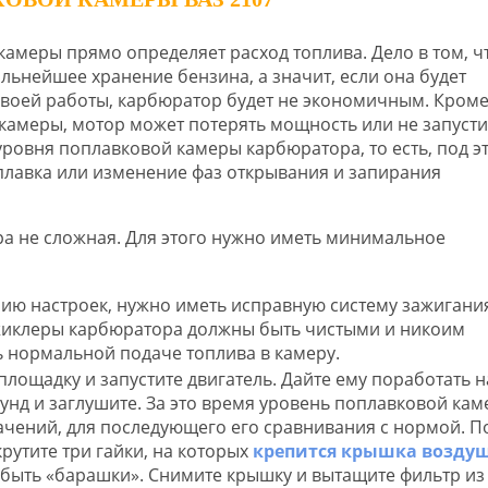
амеры прямо определяет расход топлива. Дело в том, ч
льнейшее хранение бензина, а значит, если она будет
воей работы, карбюратор будет не экономичным. Кроме 
амеры, мотор может потерять мощность или не запусти
уровня поплавковой камеры карбюратора, то есть, под э
лавка или изменение фаз открывания и запирания
а не сложная. Для этого нужно иметь минимальное
ию настроек, нужно иметь исправную систему зажигани
 жиклеры карбюратора должны быть чистыми и никоим
 нормальной подаче топлива в камеру.
лощадку и запустите двигатель. Дайте ему поработать н
кунд и заглушите. За это время уровень поплавковой ка
ачений, для последующего его сравнивания с нормой. П
рутите три гайки, на которых
крепится крышка возду
т быть «барашки». Снимите крышку и вытащите фильтр из