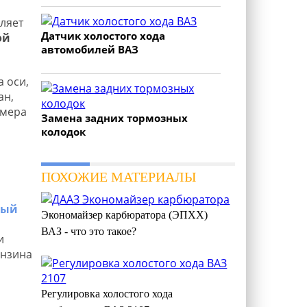
ляет
Датчик холостого хода
ой
автомобилей ВАЗ
 оси,
ан,
амера
Замена задних тормозных
колодок
ПОХОЖИЕ МАТЕРИАЛЫ
тый
Экономайзер карбюратора (ЭПХХ)
ВАЗ - что это такое?
и
ензина
Регулировка холостого хода