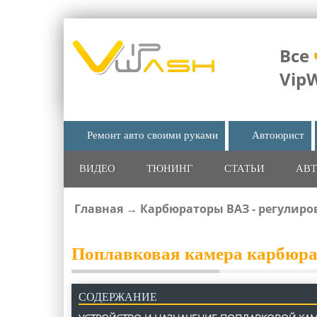
Все
Vip
Ремонт авто своими руками
Автоюрист
ВИДЕО
ТЮНИНГ
СТАТЬИ
АВТ
Главная
→
Карбюраторы ВАЗ - регулиро
ВЫ ЗДЕСЬ
Поплавковая камера карбюрат
СОДЕРЖАНИЕ