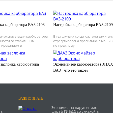
ка карбюратора ВАЗ 2108
Настройка карбюратора ВАЗ-2109
ая эксплуатация карбюратора
В тех случаях когда, система зажиган
пности со стабильным
отрегулирована правильно, а машин
нированием в
по-прежнему п
заслонка карбюратора
Экономайзер карбюратора (ЭПХХ
ВАЗ - что это такое?
ВАЖНО ЗНАТЬ
Экономия на нарушениях -
ть
штраф ГИБДД со скидкой в