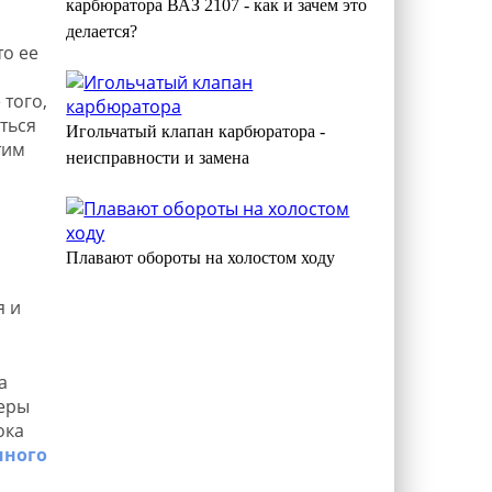
карбюратора ВАЗ 2107 - как и зачем это
делается?
то ее
того,
ться
Игольчатый клапан карбюратора -
тим
неисправности и замена
Плавают обороты на холостом ходу
я и
а
меры
ока
шного