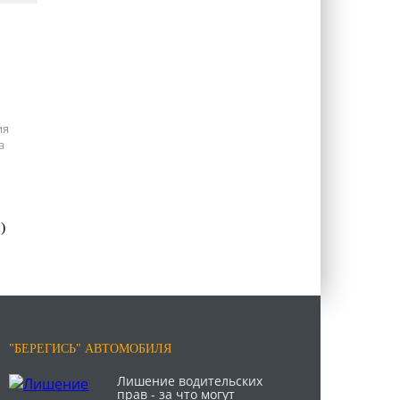
ия
а
)
"БЕРЕГИСЬ" АВТОМОБИЛЯ
Лишение водительских
прав - за что могут