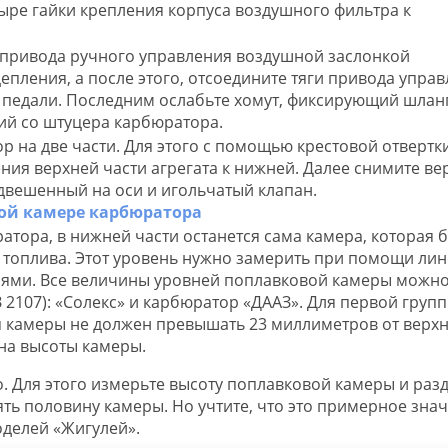
етыре гайки крепления корпуса воздушного фильтра к
 привода ручного управления воздушной заслонкой
епления, а после этого, отсоедините тяги привода упра
 педали. Последним ослабьте хомут, фиксирующий шлан
ий со штуцера карбюратора.
 на две части. Для этого с помощью крестовой отвертк
ния верхней части агрегата к нижней. Далее снимите в
одвешенный на оси и игольчатый клапан.
тора, в нижней части останется сама камера, которая б
топлива. Этот уровень нужно замерить при помощи лин
ями. Все величины уровней поплавковой камеры можн
З 2107): «Солекс» и карбюратор «ДААЗ». Для первой груп
 камеры не должен превышать 23 миллиметров от верхн
ина высоты камеры.
 Для этого измерьте высоту поплавковой камеры и раз
лять половину камеры. Но учтите, что это примерное зна
оделей «Жигулей».