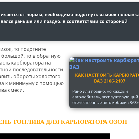
ичается от нормы, необходимо подогнуть язычок поплавк
вался раньше или поздно, в соответствии со стороной
зок, то подогните
 большой, то в обратную
часть карбюратора на
атной последовательности.
КАК НАСТРОИТЬ КАРБЮРАТ
вить обороты холостого
ВАЗ 2106-2107
ива к минимуму с помощью
тва смеси.
Рано или поздно, но каждый
автолюбитель, эксплуатирующий
отечественные автомобили «ВАЗ».
ЕНЬ ТОПЛИВА ДЛЯ КАРБЮРАТОРА ОЗОН