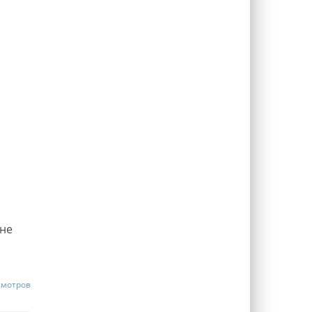
 не
смотров