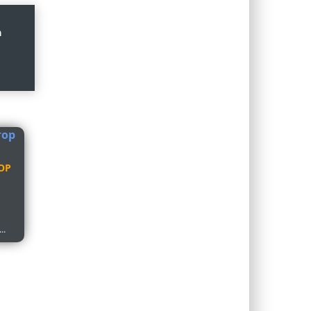
а
ОР
..