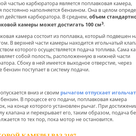
ой частью карбюратора является поплавковая камера,
я постоянно наполняется бензином. Она в целом опреде
п действия карбюратора. В среднем,
объем стандартн
3
ковой камеры может достигать 100 см
.
ковая камера состоит из поплавка, который подвешен на
гом. В верхней части камеры находится игольчатый клап
ством которого осуществляется подача топлива. Сама к
авляет собой полость, расположенную в нижней части
атора. Сбоку в ней имеется выходное отверстие, через
е бензин поступает в систему подачи.
опускается вниз и своим
рычагом отпускает игольча
 бензин. В процессе его подачи, поплавковая камера
к, на конце которого установлен рычаг. При достижени
у клапана и перекрывает его, таким образом, подача б
жается то тех пор, пока мотор не остановится.
ОВОЙ КАМЕРЫ ВАЗ 2107