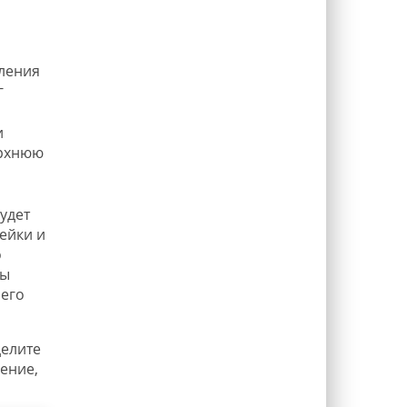
вления
г
и
ерхнюю
удет
ейки и
о
пы
его
делите
чение,