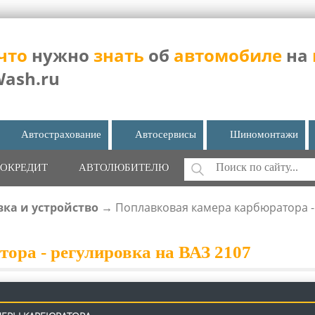
что
нужно
знать
об
автомобиле
на
Wash.ru
Автострахование
Автосервисы
Шиномонтажи
Поиск
ОКРЕДИТ
АВТОЛЮБИТЕЛЮ
ФОРМА ПОИС
вка и устройство
→
Поплавковая камера карбюратора - 
ора - регулировка на ВАЗ 2107