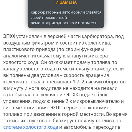
И ЗАМЕНА
Карбюраторные автомобили славятся
своей повышенной
ремонтопригодностью и в этом есть...
ЭПХХ
установлен в верхней части карбюратора, под
воздушным фильтром и состоит из соленоида,
пластикового привода (по своим функциям
аналогичен игольчатому клапану) и жиклера
холостого хода. Он отключает подачу топлива по
каналу холостого хода в смесительную камеру, если
выполнены два условия – скорость вращения
коленчатого вала превышает 1,7–2 тысячи оборотов
в минуту и нога водителя не находится на педали
газа. Сигнал на включение ЭПХХ подает блок
управления, подключенный к микровыключателю и
системе зажигания. ЭХПП серьезно экономит
топливо при движении в горной местности. Во время
затяжных спусков он блокирует подачу топлива по
системе холостого хода
и автомобиль переходит в