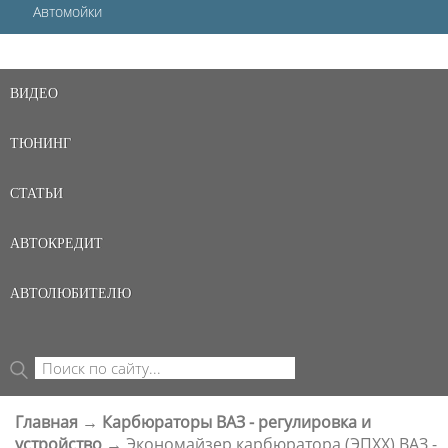
Автомойки
ВИДЕО
ТЮНИНГ
СТАТЬИ
АВТОКРЕДИТ
АВТОЛЮБИТЕЛЮ
Поиск
ФОРМА ПОИСКА
Главная
→
Карбюраторы ВАЗ - регулировка и
ВЫ ЗДЕСЬ
устройство
→
Экономайзер карбюратора (ЭПХХ) ВАЗ -