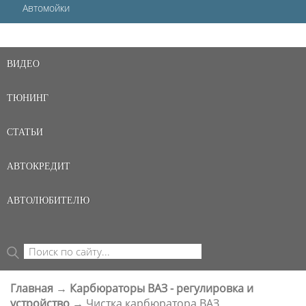
Автомойки
ВИДЕО
ТЮНИНГ
СТАТЬИ
АВТОКРЕДИТ
АВТОЛЮБИТЕЛЮ
Поиск
ФОРМА ПОИСКА
Главная
→
Карбюраторы ВАЗ - регулировка и
ВЫ ЗДЕСЬ
устройство
→
Чистка карбюратора ВАЗ