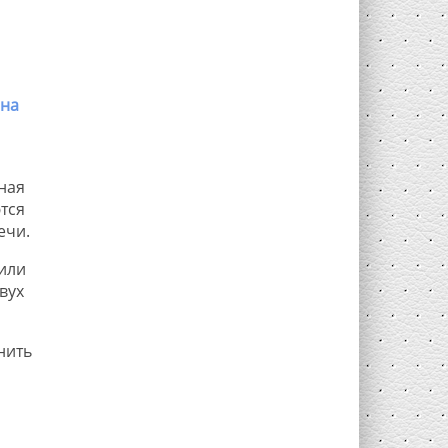
ана
ная
тся
ечи.
 или
вух
нить