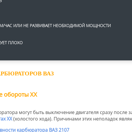
З
 КМ/ЧАС ИЛИ НЕ РАЗВИВАЕТ НЕОБХОДИМОЙ МОЩНОСТИ
ТУЕТ ПЛОХО
РБЮРАТОРОВ ВАЗ
е обороты ХХ
атора могут быть выключение двигателя сразу после з
ах ХХ
(холостого хода). Причинами этих неполадок являю