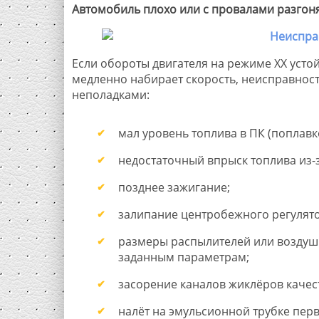
Автомобиль плохо или с провалами разгон
Если обороты двигателя на режиме ХХ усто
медленно набирает скорость, неисправнос
неполадками:
мал уровень топлива в ПК (поплавк
недостаточный впрыск топлива из-
позднее зажигание;
залипание центробежного регулято
размеры распылителей или воздушн
заданным параметрам;
засорение каналов жиклёров качест
налёт на эмульсионной трубке пер