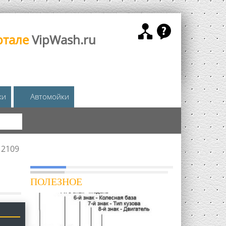
ртале
VipWash.ru
жи
Автомойки
КА
 2109
ПОЛЕЗНОЕ