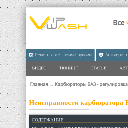
Все
Ремонт авто своими руками
Автоюрист
ВИДЕО
ТЮНИНГ
СТАТЬИ
АВТ
Главная
→
Карбюраторы ВАЗ - регулировка
ВЫ ЗДЕСЬ
Неисправности карбюратора В
СОДЕРЖАНИЕ