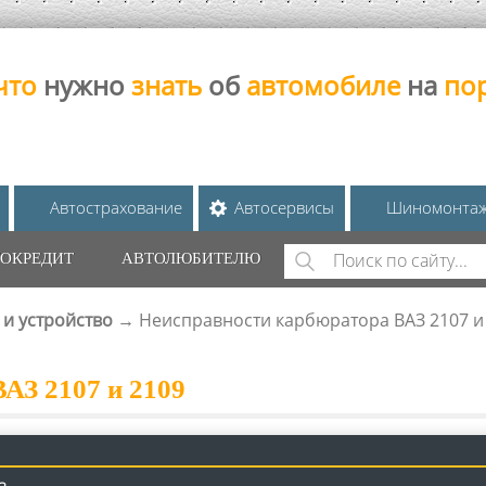
что
нужно
знать
об
автомобиле
на
по
Автострахование
Автосервисы
Шиномонта
Поиск
ОКРЕДИТ
АВТОЛЮБИТЕЛЮ
ФОРМА ПОИС
 и устройство
→
Неисправности карбюратора ВАЗ 2107 и
АЗ 2107 и 2109