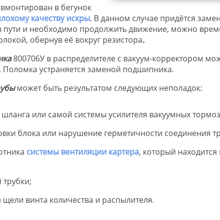
 вмонтирован в бегунок
плохому качеству искры
. В данном случае придётся заме
 в пути и необходимо продолжить движение, можно вре
локой, обернув её вокруг резистора
.
ика
800706У в распределителе с вакуум-корректором мо
. Поломка устраняется заменой подшипника.
рубы
может быть результатом следующих неполадок:
шланга или самой системы усилителя вакуумных тормоз
овки блока или нарушение герметичности соединения т
отника
системы вентиляции картера
, который находится 
 трубки;
 щели винта количества и распылителя.