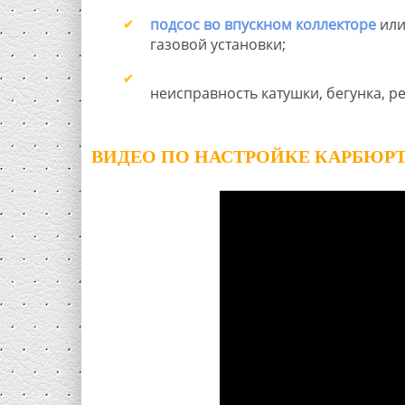
подсос во впускном коллекторе
или
газовой установки;
неисправность катушки, бегунка, р
ВИДЕО ПО НАСТРОЙКЕ КАРБЮРТ