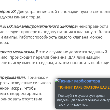
ёров ХХ
. Для устранения этой неполадки нужно снять жи
здухом канал с торца.
я ЭПХХ или электромагнитного жиклёра
(неисправности
ае следует проверить подачу питания к клапану от блока
й лампы. Работоспособность самого клапана можно
тера.
ового механизма.
В этом случае не держится заданный
вило, происходит перелив бензина. Для ликвидации
енить иглу вместе с седлом, а затем настроить необход
 прерывателя.
Признаком
ороты вследствие сильного
ТЮНИНГ КАРБЮРАТОРА ВАЗ 2
енной искры. Чтобы
имо откорректировать
Пожалуй, не существует среди
ролировать отсутствие
владельцев отечественной «семе
тех, кто ни разу не...