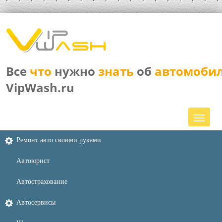
Все
что
нужно
знать
об
автомоби
VipWash.ru
Ремонт авто своими руками
Автоюрист
Автострахование
Автосервисы