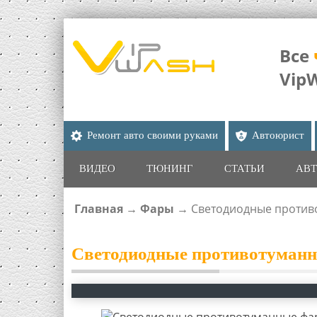
Все
Vip
Ремонт авто своими руками
Автоюрист
ВИДЕО
ТЮНИНГ
СТАТЬИ
АВТ
Главная
→
Фары
→
Светодиодные против
ВЫ ЗДЕСЬ
Светодиодные противотуман