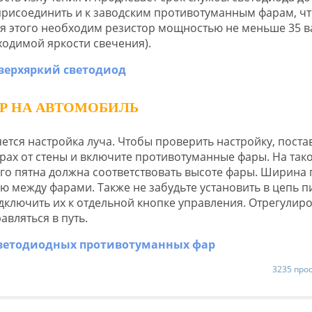
 присоединить и к заводским противотуманным фарам, чт
ля этого необходим резистор мощностью не меньше 35 ва
ходимой яркости свечения).
Р НА АВТОМОБИЛЬ
ется настройка луча. Чтобы проверить настройку, поста
трах от стены и включите противотуманные фары. На так
го пятна должна соответствовать высоте фары. Ширина 
 между фарами. Также не забудьте установить в цепь п
ключить их к отдельной кнопке управления. Отрегулир
вляться в путь.
3235 про