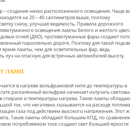
 – создание низко расположенного освещения. Чаще в
находится на 20 – 40 сантиметров выше, поэтому
етку снизу, улучшая видимость. Правила дорожного
тивотуманного освещения лампы белого и желтого цвета
одовых огней (ДХО), противотуманные фары создают пот
авленный параллельно дороге. Поэтому для такой подсв
яркие лампы, чем для осветительных фар, ведь
ь луч на опасную для встречных автомобилей высоту.
ОТ ЛАМП
ается в нагреве вольфрамовой нити до температуры в
льтате раскаленный вольфрам начинает излучать световы
ов спирали и температуры нагрева. Такие лампы обладаю
ой ток, что негативно сказывается на расходе топлива
зации газа под действием высокого напряжения. Этот ж
вета. Такие лампы обладают большим КПД, по сравнению
овом потребляемом токе создают свет большей яркости 