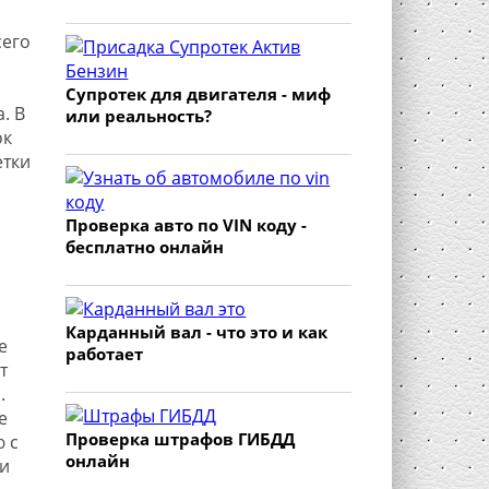
сего
Супротек для двигателя - миф
. В
или реальность?
ок
етки
Проверка авто по VIN коду -
бесплатно онлайн
Карданный вал - что это и как
е
работает
т
.
е
Проверка штрафов ГИБДД
 с
онлайн
и