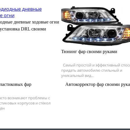
одные дневные ходовые огни
 установка DRL своими
Тюнинг фар своими руками
Самый простой и эффективный спос
придать автомобилю стильный и
уникальный вид...
ластиковых фар
Автокорректор фар своими рук
асто возникают проблемы с
стиковых корпусов и стёкол
дён