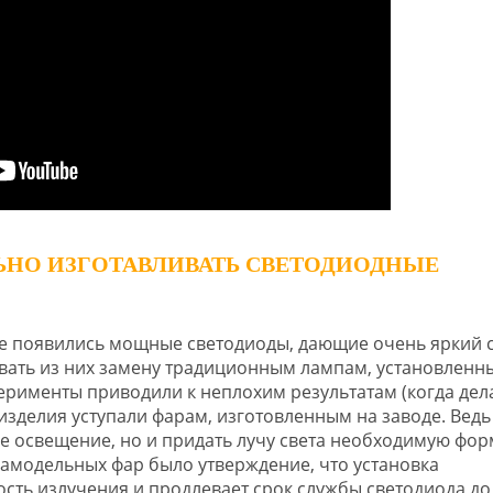
ЬНО ИЗГОТАВЛИВАТЬ СВЕТОДИОДНЫЕ
же появились мощные светодиоды, дающие очень яркий с
вать из них замену традиционным лампам, установленн
ерименты приводили к неплохим результатам (когда дел
 изделия уступали фарам, изготовленным на заводе. Ведь
 освещение, но и придать лучу света необходимую фор
модельных фар было утверждение, что установка
сть излучения и продлевает срок службы светодиода до