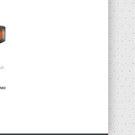
об
ами