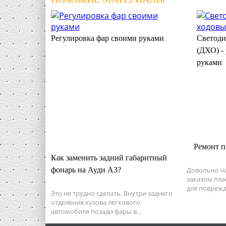
Регулировка фар своими руками
Светоди
(ДХО) -
руками
Ремонт п
Как заменить задний габаритный
фонарь на Ауди А3?
Довольно ч
заказом пла
для повреж
Это не трудно сделать. Внутри заднего
отделения кузова легкового
автомобиля позади фары в...