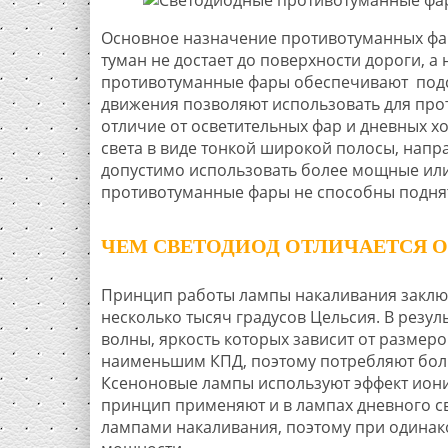
Основное назначение противотуманных фар
туман не достает до поверхности дороги, а 
противотуманные фары обеспечивают подсв
движения позволяют использовать для про
отличие от осветительных фар и дневных х
света в виде тонкой широкой полосы, напр
допустимо использовать более мощные или 
противотуманные фары не способны поднят
ЧЕМ СВЕТОДИОД ОТЛИЧАЕТСЯ 
Принцип работы лампы накаливания заключ
несколько тысяч градусов Цельсия. В резу
волны, яркость которых зависит от размер
наименьшим КПД, поэтому потребляют больш
Ксеноновые лампы используют эффект иони
принцип применяют и в лампах дневного с
лампами накаливания, поэтому при одинак