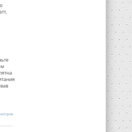
о
тт,
вьте
ом
пятна
итания
овав
смотров