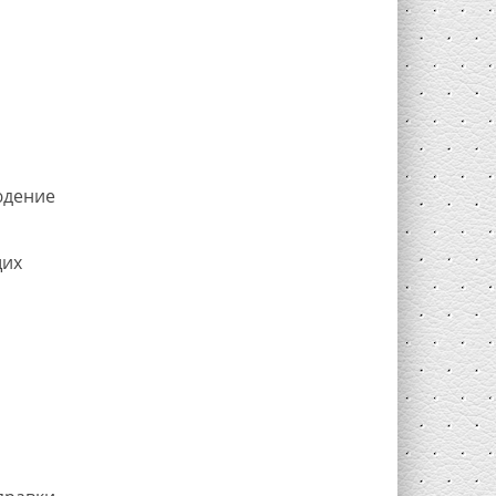
юдение
щих