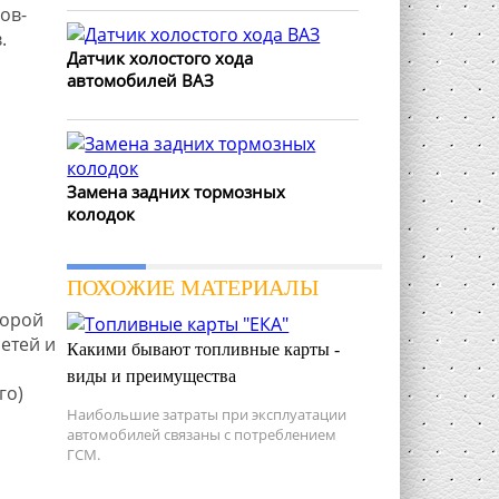
ов-
.
Датчик холостого хода
автомобилей ВАЗ
Замена задних тормозных
колодок
ПОХОЖИЕ МАТЕРИАЛЫ
торой
етей и
Какими бывают топливные карты -
виды и преимущества
го)
Наибольшие затраты при эксплуатации
автомобилей связаны с потреблением
ГСМ.