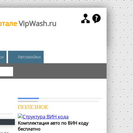
ртале
VipWash.ru
жи
Автомойки
КА
ПОЛЕЗНОЕ
Комплектация авто по ВИН коду
бесплатно
вным