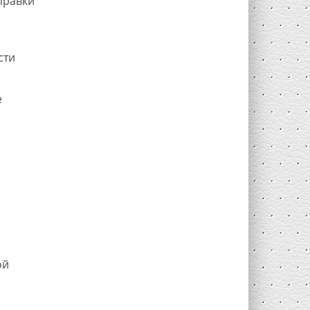
сти
е
ой