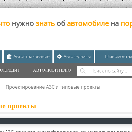
что
нужно
знать
об
автомобиле
на
по
Автострахование
Автосервисы
Шиномонта
Поиск
ОКРЕДИТ
АВТОЛЮБИТЕЛЮ
ФОРМА ПОИС
→
Проектирование АЗС и типовые проекты
ые проекты
и АЗС, принято классифицировать по нескольким осно