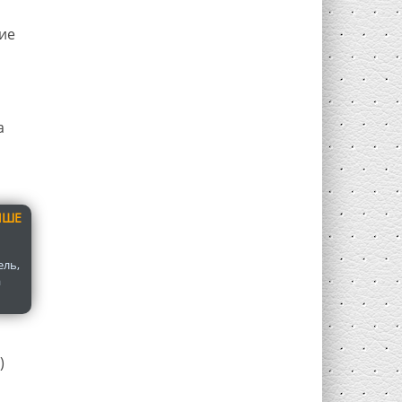
ие
а
ЧШЕ
ель,
а
)