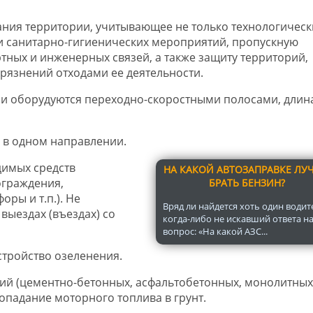
ния территории, учитывающее не только технологическ
и санитарно-гигиенических мероприятий, пропускную
тных и инженерных связей, а также защиту территорий,
рязнений отходами ее деятельности.
ории оборудуются переходно-скоростными полосами, длин
 в одном направлении.
димых средств
НА КАКОЙ АВТОЗАПРАВКЕ ЛУ
ограждения,
БРАТЬ БЕНЗИН?
ры и т.п.). Не
Вряд ли найдется хоть один водит
выездах (въездах) со
когда-либо не искавший ответа н
вопрос: «На какой АЗС...
стройство озеленения.
ний (цементно-бетонных, асфальтобетонных, монолитных
падание моторного топлива в грунт.