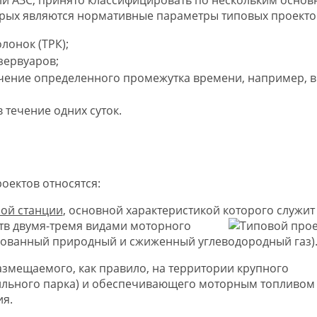
рых являются нормативные параметры типовых проекто
лонок (ТРК);
зервуаров;
чение определенного промежутка времени, например, в
 течение одних суток.
оектов относятся:
ой станции
, основной характеристикой которого служит
тв двумя-тремя ви
дами моторного
рованный природный и сжиженный углеводородный газ)
размещаемого, как правило, на территории крупного
ильного парка) и обеспечивающего моторным топливом
ия.