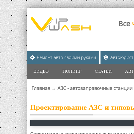
Все
Ремонт авто своими руками
Автоюрист
ВИДЕО
ТЮНИНГ
СТАТЬИ
АВТ
Главная
→
АЗС - автозаправочные станции
ВЫ ЗДЕСЬ
Проектирование АЗС и типов
Современные автозаправочные станции, ил