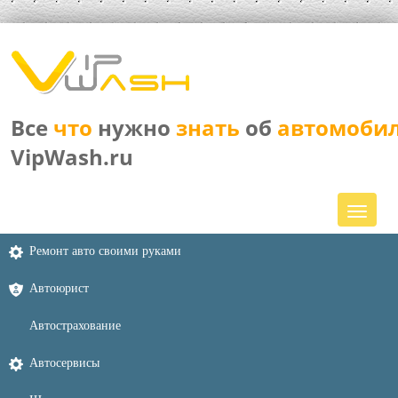
Все
что
нужно
знать
об
автомоби
VipWash.ru
Ремонт авто своими руками
Автоюрист
Автострахование
Автосервисы