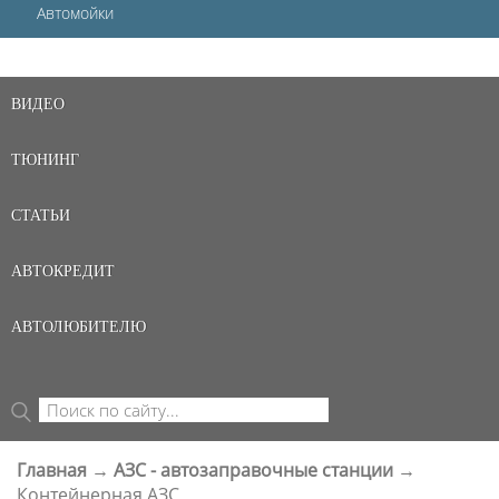
Автомойки
ВИДЕО
ТЮНИНГ
СТАТЬИ
АВТОКРЕДИТ
АВТОЛЮБИТЕЛЮ
Поиск
ФОРМА ПОИСКА
Главная
→
АЗС - автозаправочные станции
→
ВЫ ЗДЕСЬ
Контейнерная АЗС